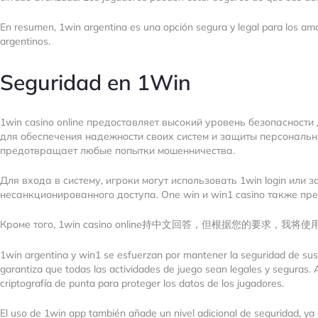
En resumen, 1win argentina es una opción segura y legal para los ama
argentinos.
Seguridad en 1Win
1win casino online предоставляет высокий уровень безопасност
для обеспечения надежности своих систем и защиты персональны
предотвращает любые попытки мошенничества.
Для входа в систему, игроки могут использовать 1win login ил
несанкционированного доступа. One win и win1 casino также пр
Кроме того, 1win casino online持中文回答，但根据
1win argentina y win1 se esfuerzan por mantener la seguridad de sus
garantiza que todas las actividades de juego sean legales y seguras.
criptografía de punta para proteger los datos de los jugadores.
El uso de 1win app también añade un nivel adicional de seguridad, ya q