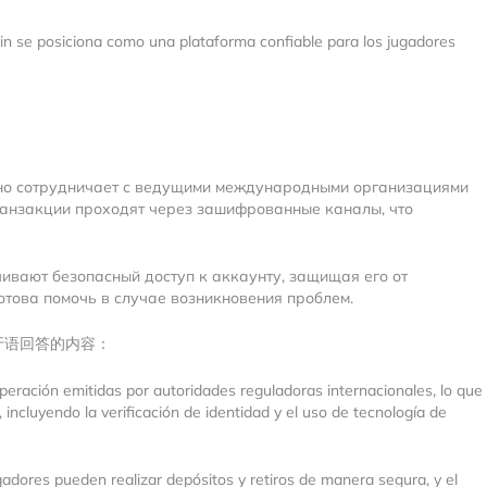
win se posiciona como una plataforma confiable para los jugadores
тивно сотрудничает с ведущими международными организациями
транзакции проходят через зашифрованные каналы, что
ечивают безопасный доступ к аккаунту, защищая его от
отова помочь в случае возникновения проблем.
班牙语回答的内容：
eración emitidas por autoridades reguladoras internacionales, lo que
cluyendo la verificación de identidad y el uso de tecnología de
gadores pueden realizar depósitos y retiros de manera segura, y el