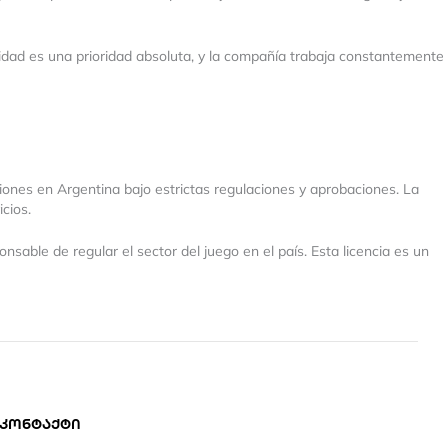
dad es una prioridad absoluta, y la compañía trabaja constantemente
iones en Argentina bajo estrictas regulaciones y aprobaciones. La
cios.
able de regular el sector del juego en el país. Esta licencia es un
კონტაქტი