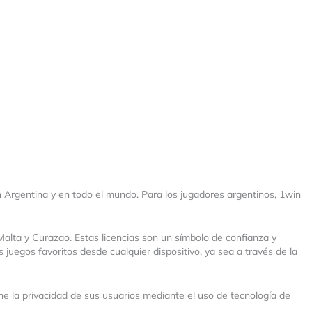
 Argentina y en todo el mundo. Para los jugadores argentinos, 1win
Malta y Curazao. Estas licencias son un símbolo de confianza y
juegos favoritos desde cualquier dispositivo, ya sea a través de la
e la privacidad de sus usuarios mediante el uso de tecnología de