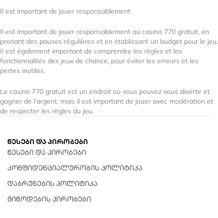
Il est important de jouer responsablement
Il est important de jouer responsablement au casino 770 gratuit, en
prenant des pauses régulières et en établissant un budget pour le jeu.
Il est également important de comprendre les règles et les
fonctionnalités des jeux de chance, pour éviter les erreurs et les
pertes inutiles.
Le casino 770 gratuit est un endroit où vous pouvez vous divertir et
gagner de l’argent, mais il est important de jouer avec modération et
de respecter les règles du jeu.
წესები და პირობები
წესები და პირობები
კონფიდენციალურობის პოლიტიკა
დაბრუნების პოლიტიკა
მიწოდების პირობები