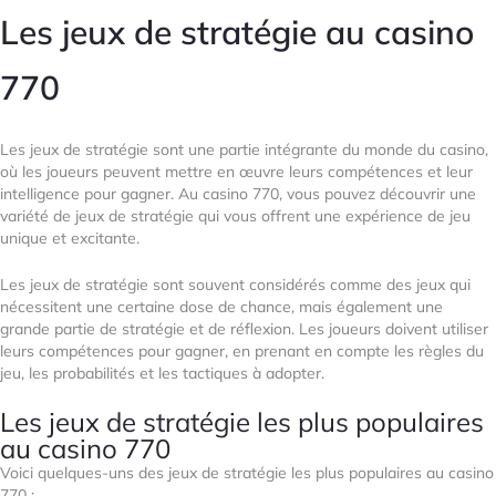
Les jeux de stratégie au casino
770
Les jeux de stratégie sont une partie intégrante du monde du casino,
où les joueurs peuvent mettre en œuvre leurs compétences et leur
intelligence pour gagner. Au casino 770, vous pouvez découvrir une
variété de jeux de stratégie qui vous offrent une expérience de jeu
unique et excitante.
Les jeux de stratégie sont souvent considérés comme des jeux qui
nécessitent une certaine dose de chance, mais également une
grande partie de stratégie et de réflexion. Les joueurs doivent utiliser
leurs compétences pour gagner, en prenant en compte les règles du
jeu, les probabilités et les tactiques à adopter.
Les jeux de stratégie les plus populaires
au casino 770
Voici quelques-uns des jeux de stratégie les plus populaires au casino
770 :