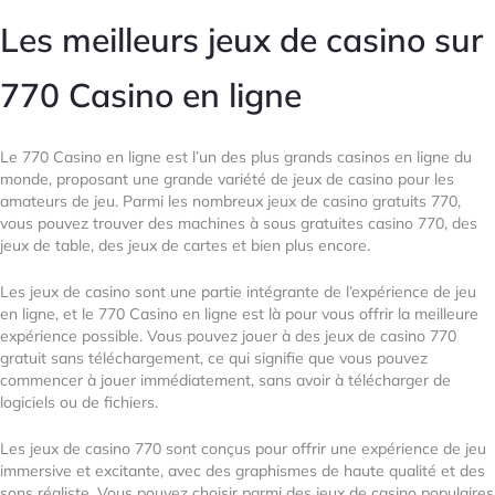
Les meilleurs jeux de casino sur
770 Casino en ligne
Le 770 Casino en ligne est l’un des plus grands casinos en ligne du
monde, proposant une grande variété de jeux de casino pour les
amateurs de jeu. Parmi les nombreux jeux de casino gratuits 770,
vous pouvez trouver des machines à sous gratuites casino 770, des
jeux de table, des jeux de cartes et bien plus encore.
Les jeux de casino sont une partie intégrante de l’expérience de jeu
en ligne, et le 770 Casino en ligne est là pour vous offrir la meilleure
expérience possible. Vous pouvez jouer à des jeux de casino 770
gratuit sans téléchargement, ce qui signifie que vous pouvez
commencer à jouer immédiatement, sans avoir à télécharger de
logiciels ou de fichiers.
Les jeux de casino 770 sont conçus pour offrir une expérience de jeu
immersive et excitante, avec des graphismes de haute qualité et des
sons réaliste. Vous pouvez choisir parmi des jeux de casino populaires