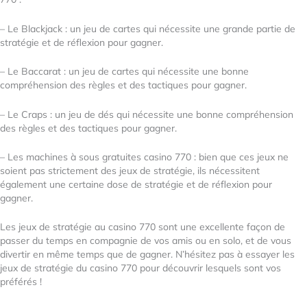
– Le Blackjack : un jeu de cartes qui nécessite une grande partie de
stratégie et de réflexion pour gagner.
– Le Baccarat : un jeu de cartes qui nécessite une bonne
compréhension des règles et des tactiques pour gagner.
– Le Craps : un jeu de dés qui nécessite une bonne compréhension
des règles et des tactiques pour gagner.
– Les machines à sous gratuites casino 770 : bien que ces jeux ne
soient pas strictement des jeux de stratégie, ils nécessitent
également une certaine dose de stratégie et de réflexion pour
gagner.
Les jeux de stratégie au casino 770 sont une excellente façon de
passer du temps en compagnie de vos amis ou en solo, et de vous
divertir en même temps que de gagner. N’hésitez pas à essayer les
jeux de stratégie du casino 770 pour découvrir lesquels sont vos
préférés !