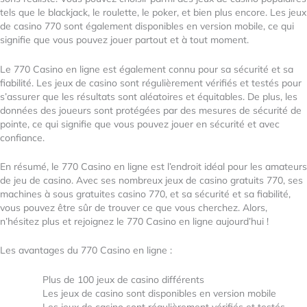
tels que le blackjack, le roulette, le poker, et bien plus encore. Les jeux
de casino 770 sont également disponibles en version mobile, ce qui
signifie que vous pouvez jouer partout et à tout moment.
Le 770 Casino en ligne est également connu pour sa sécurité et sa
fiabilité. Les jeux de casino sont régulièrement vérifiés et testés pour
s’assurer que les résultats sont aléatoires et équitables. De plus, les
données des joueurs sont protégées par des mesures de sécurité de
pointe, ce qui signifie que vous pouvez jouer en sécurité et avec
confiance.
En résumé, le 770 Casino en ligne est l’endroit idéal pour les amateurs
de jeu de casino. Avec ses nombreux jeux de casino gratuits 770, ses
machines à sous gratuites casino 770, et sa sécurité et sa fiabilité,
vous pouvez être sûr de trouver ce que vous cherchez. Alors,
n’hésitez plus et rejoignez le 770 Casino en ligne aujourd’hui !
Les avantages du 770 Casino en ligne :
Plus de 100 jeux de casino différents
Les jeux de casino sont disponibles en version mobile
Les jeux de casino sont régulièrement vérifiés et testés