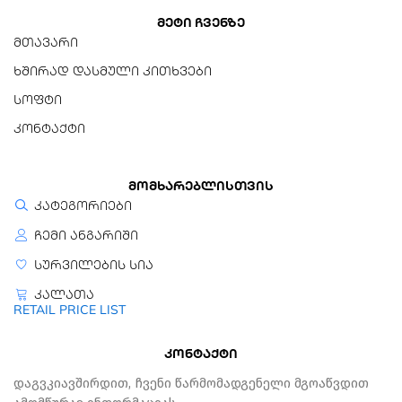
მეტი ჩვენზე
მთავარი
ხშირად დასმული კითხვები
სოფტი
კონტაქტი
მომხარებლისთვის
კატეგორიები
ჩემი ანგარიში
სურვილების სია
კალათა
RETAIL PRICE LIST
კონტაქტი
Დაგვკიავშირდით, Ჩვენი Წარმომადგენელი Მგოაწვდით