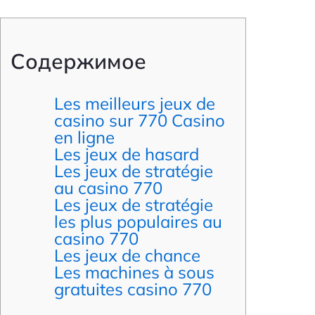
Содержимое
Les meilleurs jeux de
casino sur 770 Casino
en ligne
Les jeux de hasard
Les jeux de stratégie
au casino 770
Les jeux de stratégie
les plus populaires au
casino 770
Les jeux de chance
Les machines à sous
gratuites casino 770