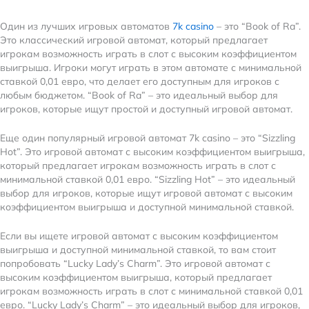
Один из лучших игровых автоматов
7k casino
– это “Book of Ra”.
Это классический игровой автомат, который предлагает
игрокам возможность играть в слот с высоким коэффициентом
выигрыша. Игроки могут играть в этом автомате с минимальной
ставкой 0,01 евро, что делает его доступным для игроков с
любым бюджетом. “Book of Ra” – это идеальный выбор для
игроков, которые ищут простой и доступный игровой автомат.
Еще один популярный игровой автомат 7k casino – это “Sizzling
Hot”. Это игровой автомат с высоким коэффициентом выигрыша,
который предлагает игрокам возможность играть в слот с
минимальной ставкой 0,01 евро. “Sizzling Hot” – это идеальный
выбор для игроков, которые ищут игровой автомат с высоким
коэффициентом выигрыша и доступной минимальной ставкой.
Если вы ищете игровой автомат с высоким коэффициентом
выигрыша и доступной минимальной ставкой, то вам стоит
попробовать “Lucky Lady’s Charm”. Это игровой автомат с
высоким коэффициентом выигрыша, который предлагает
игрокам возможность играть в слот с минимальной ставкой 0,01
евро. “Lucky Lady’s Charm” – это идеальный выбор для игроков,