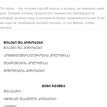
7k casino – это лучший способ играть в казино, не покидая свой
дом. Онлайн-казино предлагает множество преимуществ,
которые делают игру в интернете более привлекательной. Если
вы еще не пробовали онлайн-казино, то это время, чтобы
начать.
წესები და პირობები
წესები და პირობები
კონფიდენციალურობის პოლიტიკა
დაბრუნების პოლიტიკა
მიწოდების პირობები
მეტი ჩვენზე
მთავარი
ხშირად დასმული კითხვები
სოფტი