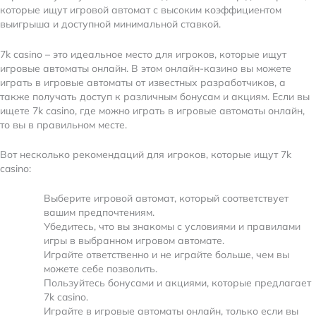
которые ищут игровой автомат с высоким коэффициентом
выигрыша и доступной минимальной ставкой.
7k casino – это идеальное место для игроков, которые ищут
игровые автоматы онлайн. В этом онлайн-казино вы можете
играть в игровые автоматы от известных разработчиков, а
также получать доступ к различным бонусам и акциям. Если вы
ищете 7k casino, где можно играть в игровые автоматы онлайн,
то вы в правильном месте.
Вот несколько рекомендаций для игроков, которые ищут 7k
casino:
Выберите игровой автомат, который соответствует
вашим предпочтениям.
Убедитесь, что вы знакомы с условиями и правилами
игры в выбранном игровом автомате.
Играйте ответственно и не играйте больше, чем вы
можете себе позволить.
Пользуйтесь бонусами и акциями, которые предлагает
7k casino.
Играйте в игровые автоматы онлайн, только если вы