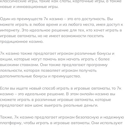
классические игры, такие как слоты, карточные игры, а также
новые и инновационные игры.
Один из преимуществ 7к казино – это его доступность. Вы
можете играть в любое время и из любого места, имея доступ к
интернету. Это идеальное решение для тех, кто хочет играть в
игровые автоматы, но не имеет возможности посетить
традиционное казино.
7к казино также предлагает игрокам различные бонусы и
акции, которые могут помочь вам начать играть с более
высокими ставками. Они также предлагают программу
лояльности, которая позволяет игрокам получать
дополнительные бонусы и преимущества.
Если вы ищете новый способ играть в игровые автоматы, то 7к
казино – это идеальное решение. В этом онлайн-казино вы
сможете играть в различные игровые автоматы, которые
предлагают вам шанс выиграть реальные деньги.
Также, 7к казино предлагает игрокам безопасную и надежную
платформу, чтобы играть в игровые автоматы. Они используют