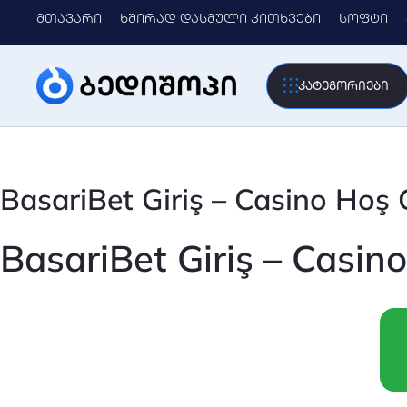
მთავარი
ხშირად დასმული კითხვები
სოფტი
კატეგორიები
BasariBet Giriş – Casino Hoş
BasariBet Giriş – Casin