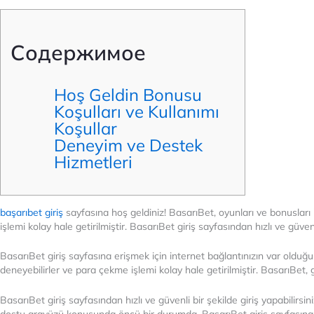
Содержимое
Hoş Geldin Bonusu
Koşulları ve Kullanımı
Koşullar
Deneyim ve Destek
Hizmetleri
başarıbet giriş
sayfasına hoş geldiniz! BasarıBet, oyunları ve bonusları 
işlemi kolay hale getirilmiştir. BasarıBet giriş sayfasından hızlı ve güvenli
BasarıBet giriş sayfasına erişmek için internet bağlantınızın var olduğ
deneyebilirler ve para çekme işlemi kolay hale getirilmiştir. BasarıBet
BasarıBet giriş sayfasından hızlı ve güvenli bir şekilde giriş yapabilirsin
dostu arayüzü konusunda öncü bir durumda. BasarıBet giriş sayfasına e