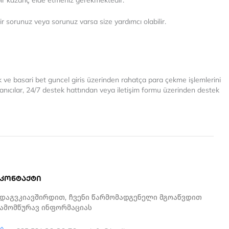
bir sorunuz veya sorunuz varsa size yardımcı olabilir.
rak ve basari bet guncel giris üzerinden rahatça para çekme işlemlerini
ullanıcılar, 24/7 destek hattından veya iletişim formu üzerinden destek
კონტაქტი
Დაგვკიავშირდით, Ჩვენი Წარმომადგენელი Მგოაწვდით
Ამომწურავ Ინფორმაციას