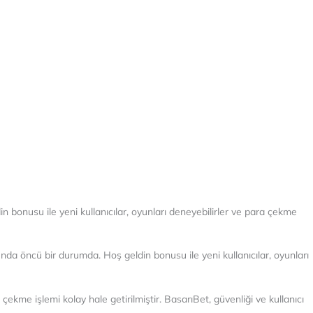
n bonusu ile yeni kullanıcılar, oyunları deneyebilirler ve para çekme
nda öncü bir durumda. Hoş geldin bonusu ile yeni kullanıcılar, oyunları
a çekme işlemi kolay hale getirilmiştir. BasarıBet, güvenliği ve kullanıcı