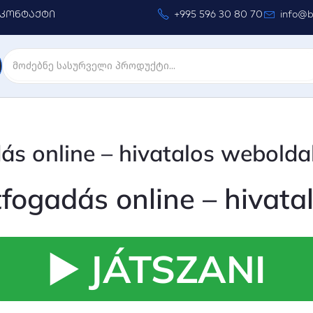
კონტაქტი
+995 596 30 80 70
info@b
ás online – hivatalos webolda
fogadás online – hivata
▶️ JÁTSZANI