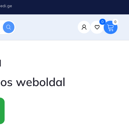
edi.ge
0
0
l
los weboldal