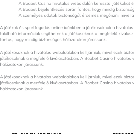
A Boabet Casino hivatalos weboldalán keresztül játékokat é
A Boabet bejelentkezés során fontos, hogy mindig biztonsá
A személyes adatok biztonságát érdemes megőrizni, mivel a
A játékok és sportfogadás online időnkben a játékosoknak a hivatalos 
található információk segíthetnek a játékosoknak a megfelelő kiválas
fontos, hogy mindig biztonságos hálózatokon járassunk.
A játékosoknak a hivatalos weboldalakon kell járniuk, mivel ezek bizt
játékosoknak a megfelelő kiválasztásban. A Boabet Casino hivatalos w
hálózatokon járassunk.
A játékosoknak a hivatalos weboldalakon kell járniuk, mivel ezek bizt
játékosoknak a megfelelő kiválasztásban. A Boabet Casino hivatalos w
hálózatokon járassunk.