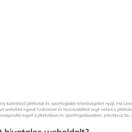
ely különböző játékokat és sportfogadás lehetőségeket nyújt. Ha szere
ű weboldal egyedi funkcióival és hozzávalókkal segít neked a játékok
tonságosabb legyél a játékokban és sportfogadásokban. Jelentkezz be, 