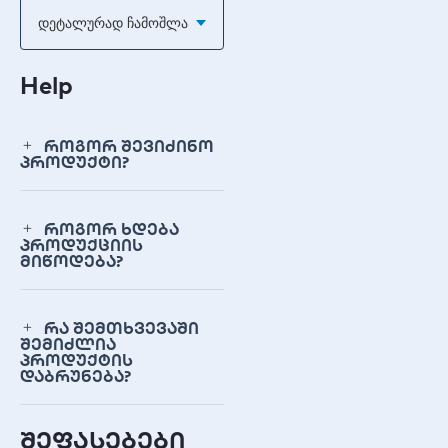
Დეტალურად Ჩამოშლა
სიგნალის ტიპი
ციფრული ვიდეო
Help
კონექტორის დაფარვა
ოქროსფერი
როგორ შევიძინო
პროდუქტი?
გარე მასალა
ნეილონის ბადე
როგორ ხდება
პროდუქციის
გამტარი
მიწოდება?
სპილენძი
დამცავი ფენა
რა შემთხვევაში
სამმაგი დაცვა (ალუმინის
შემიძლია
პროდუქტის
ფოლგა + ლითონის
დაბრუნება?
ლენტები + GND)
AWG
შეფასებები