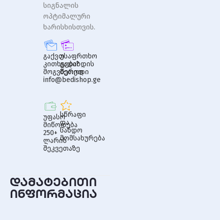
სიგნალის
ოპტიმალური
ხარისხისთვის.
გაქვთ
უსაფრთხო
კითხვები?
გადახდის
მოგვწერეთ
მეთოდი
info@bedishop.ge
სწრაფი
უფასო
და
მიწოდება
სანდო
250+
მომსახურება
ლარის
შეკვეთაზე
დამატებითი
ინფორმაცია