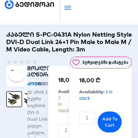
კაბელი S-PC-0431A Nylon Netting Style
DVI-D Dual Link 24+1 Pin Male to Male M /
M Video Cable, Length: 3m
Rated
★
★
★
★
★
Სურვილებში Დამატება
0
მოკლე
out
აღწერა
₾
18,00
₾
of
18,00
კოდი:
878141
5
კაბელი
Availability:
კაბელი
Availability:
3 in
ეს არის 3
S-
S-
3
stock
მეტრი
PC-
PC-
in
სიგრძის
0431A
0431A
stock
DVI-D
Nylon
Nylon
Add To
Dual Link
Netting
Netting
Cart
ვიდეო
Style
Style
Add
კაბელი,
DVI-
DVI-
To