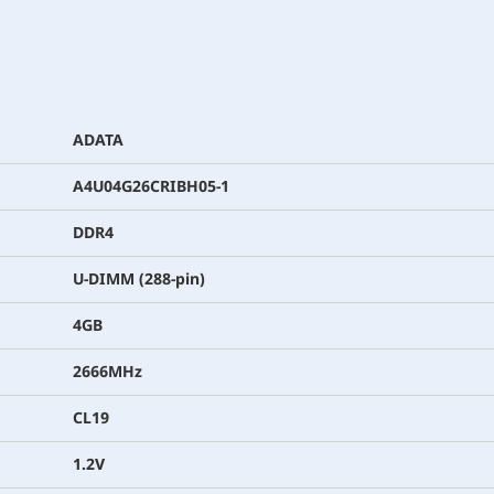
ADATA
A4U04G26CRIBH05-1
DDR4
U-DIMM (288-pin)
4GB
2666MHz
CL19
1.2V