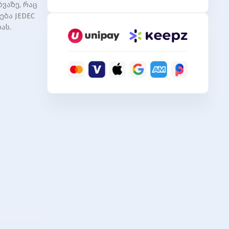
ბვაზე, რაც
A4U04G26CRIBH05-
ება JEDEC
1
ას.
DDR4
DIMM
2666-
19
4GB
RP
(
World
Wide
)
quantity