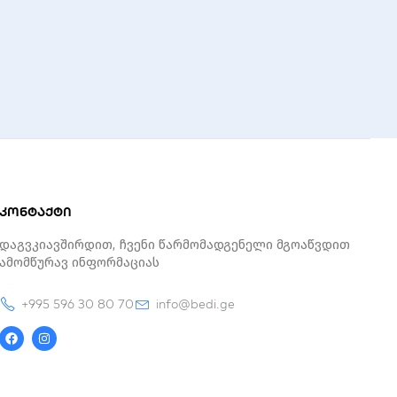
კონტაქტი
Დაგვკიავშირდით, Ჩვენი Წარმომადგენელი Მგოაწვდით
Ამომწურავ Ინფორმაციას
+995 596 30 80 70
info@bedi.ge
F
I
a
n
c
s
e
t
b
a
o
g
o
r