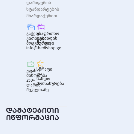
დაშიფვრის
სტანდარტების
მხარდაჭერით.
გაქვთ
უსაფრთხო
კითხვები?
გადახდის
მოგვწერეთ
მეთოდი
info@bedishop.ge
სწრაფი
უფასო
და
მიწოდება
სანდო
250+
მომსახურება
ლარის
შეკვეთაზე
დამატებითი
ინფორმაცია