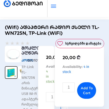
(Wifi) ადაპტერი რადიო ქსელი TL-
WN725N, TP-Link (WiFi)
Rated
★
★
★
★
★
Სურვილებში Დამატება
0
მოკლე
out
აღწერა
₾
20,00
₾
of
20,00
კოდი:
66010122807
5
(Wifi)
Availability:
(Wifi)
Availability:
4 in
TP-Link
ადაპტერი
ადაპტერი
4
stock
TL-
რადიო
რადიო
in
WN725N
ქსელი
ქსელი
stock
არის
TL-
TL-
Add To
მინიატურული
WN725N,
WN725N,
Cart
USB Wi-Fi
TP-
TP-
Add
ადაპტერი,
Link
Link
To
რომელიც
(WiFi)
(WiFi)
Cart