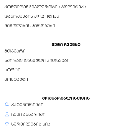
კონფიდენციალურობის პოლიტიკა
დაბრუნების პოლიტიკა
მიწოდების პირობები
მეტი ჩვენზე
მთავარი
ხშირად დასმული კითხვები
სოფტი
კონტაქტი
მომხარებლისთვის
კატეგორიები
ჩემი ანგარიში
სურვილების სია