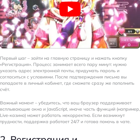
Первый шаг – зайти на главную страницу и нажать кнопку
«Регистрация». Процесс занимает всего пару минут: нужно
указать адрес электронной почты, придумать пароль и
согласиться с условиями. После подтверждения письма вы
попадаете в личный кабинет, где сможете сразу же пополнить
счёт.
Важный момент – убедитесь, что ваш браузер поддерживает
всплывающие окна и JavaScript, иначе часть функций (например,
Live‑казино) может работать некорректно. Если возникнут
трудности, поддержка работает 24/7 и готова помочь в чате.
2. Регистрация и