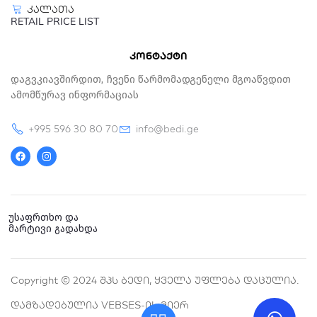
კალათა
RETAIL PRICE LIST
კონტაქტი
Დაგვკიავშირდით, Ჩვენი Წარმომადგენელი Მგოაწვდით
Ამომწურავ Ინფორმაციას
+995 596 30 80 70
info@bedi.ge
F
I
a
n
c
s
e
t
b
a
o
g
o
r
k
a
უსაფრთხო და
m
მარტივი გადახდა
Copyright © 2024 Შპს Ბედი, Ყველა Უფლება Დაცულია.
Დამზადებულია VEBSES-Ის Მიერ