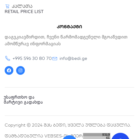
კალათა
RETAIL PRICE LIST
კონტაქტი
Დაგვკიავშირდით, Ჩვენი Წარმომადგენელი Მგოაწვდით
Ამომწურავ Ინფორმაციას
+995 596 30 80 70
info@bedi.ge
F
I
a
n
c
s
e
t
b
a
o
g
o
r
k
a
უსაფრთხო და
m
მარტივი გადახდა
Copyright © 2024 Შპს Ბედი, Ყველა Უფლება Დაცულია.
Დამზადებულია VEBSES-Ის Მიერ