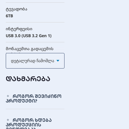
ტევადობა
6TB
ინტერფეისი
USB 3.0 (USB 3.2 Gen 1)
მონაცემთა გადაცემის
სიჩქარე
Დეტალურად Ჩამოშლა
5Gbps-მდე
ფორმატი
დახმარება
3.5-inch Desktop
კვების წყარო
როგორ შევიძინო
პროდუქტი?
გარე AC ადაპტერი
(მოყვება)
თავსებადობა
როგორ ხდება
პროდუქციის
Windows 10+, Mac OS X