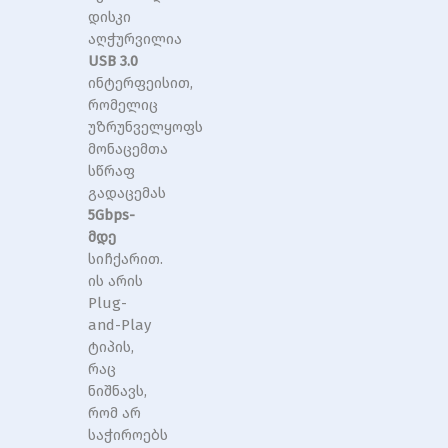
დისკი
აღჭურვილია
USB 3.0
ინტერფეისით,
რომელიც
უზრუნველყოფს
მონაცემთა
სწრაფ
გადაცემას
5Gbps-
მდე
სიჩქარით.
ის არის
Plug-
and-Play
ტიპის,
რაც
ნიშნავს,
რომ არ
საჭიროებს