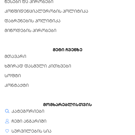
წესები და პირობები
1.17 კგ
კონფიდენციალურობის პოლიტიკა
დამატებითი ფუნქციები
დაბრუნების პოლიტიკა
მიწოდების პირობები
მოყვება კაბელი
18-inch (45.72 სმ) USB 3.0
Type-A კაბელი
მეტი ჩვენზე
მთავარი
მონაცემთა აღდგენის
ხშირად დასმული კითხვები
სერვისი
Seagate Rescue Data
სოფტი
Recovery Services
კონტაქტი
სარეზერვო პროგრამული
უზრუნველყოფა
მომხარებლისთვის
Toolkit
კატეგორიები
ჩემი ანგარიში
სურვილების სია