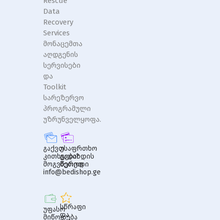
Rescue
Data
Recovery
Services
მონაცემთა
აღდგენის
სერვისები
და
Toolkit
სარეზერვო
პროგრამული
უზრუნველყოფა.
გაქვთ
უსაფრთხო
კითხვები?
გადახდის
მოგვწერეთ
მეთოდი
info@bedishop.ge
სწრაფი
უფასო
და
მიწოდება