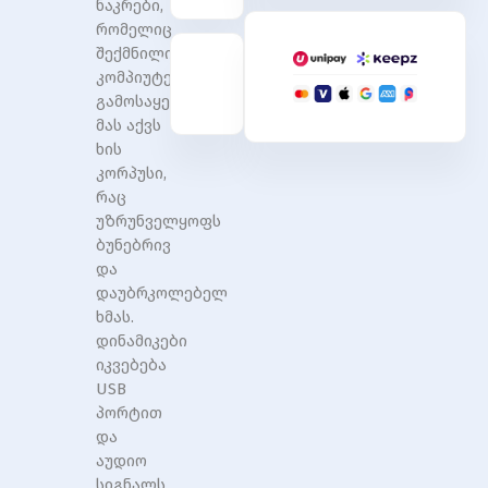
ნაკრები,
Powered
Powered
რომელიც
Speakers
Speakers
Black
Black
შექმნილია
კომპიუტერებთან
გამოსაყენებლად.
მას აქვს
ხის
კორპუსი,
რაც
უზრუნველყოფს
ბუნებრივ
და
დაუბრკოლებელ
ხმას.
დინამიკები
იკვებება
USB
პორტით
და
აუდიო
სიგნალს