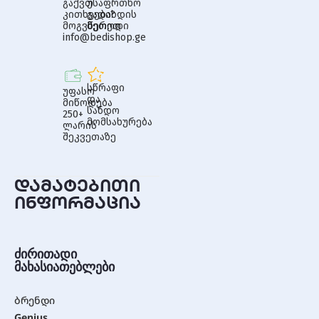
გაქვთ
უსაფრთხო
კითხვები?
გადახდის
მოგვწერეთ
მეთოდი
info@bedishop.ge
სწრაფი
უფასო
და
მიწოდება
სანდო
250+
მომსახურება
ლარის
შეკვეთაზე
დამატებითი
ინფორმაცია
ძირითადი
მახასიათებლები
ბრენდი
Genius