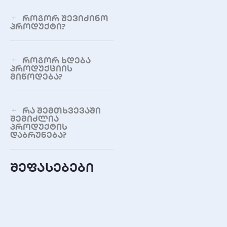
სიხშირული დიაპაზონი
როგორ შევიძინო
პროდუქტი?
150Hz – 20KHz
კაბელის სიგრძე
როგორ ხდება
1.2 მ
პროდუქციის
მიწოდება?
ფერი
შავი
რა შემთხვევაში
შემიძლია
ხმის კონტროლი
პროდუქტის
დიახ (კაბელზე)
დაბრუნება?
დეტალური
შეფასებები
მახასიათებლები
მგრძნობელობა
600mv ± 100mv
სიგნალი ხმაურთან