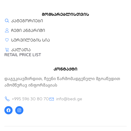
მომხარებლისთვის
კატეგორიები
ჩემი ანგარიში
სურვილების სია
კალათა
RETAIL PRICE LIST
კონტაქტი
Დაგვკიავშირდით, Ჩვენი Წარმომადგენელი Მგოაწვდით
Ამომწურავ Ინფორმაციას
+995 596 30 80 70
info@bedi.ge
F
I
a
n
c
s
e
t
b
a
o
g
o
r