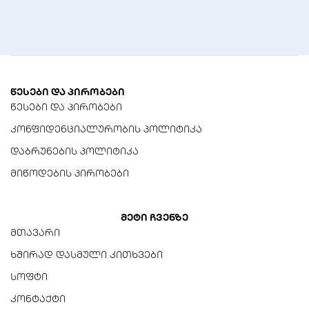
თანაფარდობა
>70dB
დრაივერის ზომა
2 ინჩი
წესები და პირობები
წინაღობა
წესები და პირობები
4 Ohm
კონფიდენციალურობის პოლიტიკა
დაბრუნების პოლიტიკა
ზომები (სიგანე x სიმაღლე
x სიღრმე)
მიწოდების პირობები
77 x 150 x 100 მმ
წონა
მეტი ჩვენზე
650 გ
მთავარი
ხშირად დასმული კითხვები
კორპუსის მასალა
სოფტი
ხის
კონტაქტი