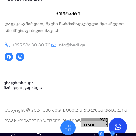
კონტაქტი
Დაგვკიავშირდით, Ჩვენი Წარმომადგენელი Მგოაწვდით
Ამომწურავ Ინფორმაციას
+995 596 30 80 70
info@bedi.ge
F
I
a
n
c
s
e
t
b
a
o
g
o
r
k
a
უსაფრთხო და
m
მარტივი გადახდა
Copyright © 2024 Შპს Ბედი, Ყველა Უფლება Დაცულია.
Დამზადებულია VEBSES-Ის Მიერ
0
0
Cart