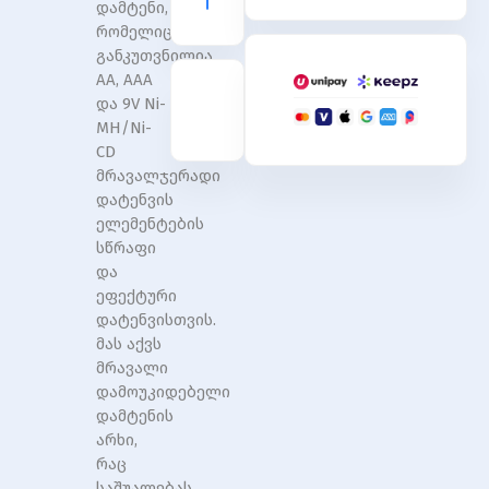
დამტენი,
-
-
რომელიც
AA,AAA,9V,
AA,AAA,9V,
განკუთვნილია
მიკროპროცესორული
მიკროპროცესორული
მართვით,
მართვით,
AA, AAA
სწრაფი
სწრაფი
და 9V Ni-
დატენვა
დატენვა
MH/Ni-
CD
მრავალჯერადი
დატენვის
ელემენტების
სწრაფი
და
ეფექტური
დატენვისთვის.
მას აქვს
მრავალი
დამოუკიდებელი
დამტენის
არხი,
რაც
საშუალებას