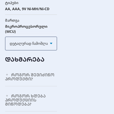
ტიპები
AA, AAA, 9V Ni-MH/Ni-CD
მართვა
მიკროპროცესორული
(MCU)
დატენვის არხები
Დეტალურად Ჩამოშლა
2/4 AA/AAA (წყვილებში),
1/2 9V (ინდივიდუალურად)
დახმარება
უსაფრთხოების ფუნქციები
-∆V გათიშვა, პულსური
როგორ შევიძინო
დატენვა, წვეთოვანი
პროდუქტი?
დატენვა, გადახურებისგან
დაცვა, მოკლე
ჩართვისგან დაცვა,
როგორ ხდება
პოლარობის
პროდუქციის
შებრუნებისგან დაცვა
მიწოდება?
ინდიკატორები