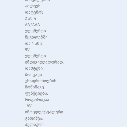
აძლევს
დატენოს
2 ან 4
AA/AAA
ელემენტი
წყვილებში
და 1 ან 2
9V
ელემენტი
ინდივიდუალურად.
დამტენი
მოიცავს
უსაფრთხოების
მოწინავე
ფუნქციებს,
როგორიცაა
-∆V
ინტელექტუალური
გათიშვა,
პულსური