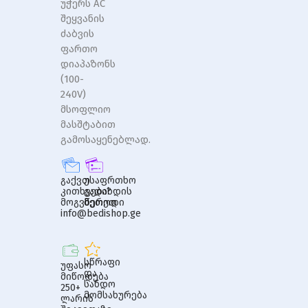
უჭერს AC
შეყვანის
ძაბვის
ფართო
დიაპაზონს
(100-
240V)
მსოფლიო
მასშტაბით
გამოსაყენებლად.
გაქვთ
უსაფრთხო
კითხვები?
გადახდის
მოგვწერეთ
მეთოდი
info@bedishop.ge
სწრაფი
უფასო
და
მიწოდება
სანდო
250+
მომსახურება
ლარის