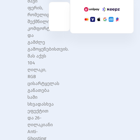
შავი
Black
Black
ფერის,
რომელიც
შექმნილია
კომფორტული
და
გამძლე
გამოყენებისთვის.
მას აქვს
104
ღილაკი,
RGB
ცისარტყელას
განათება
სამი
სხვადასხვა
ეფექტით
და 26-
ღილაკიანი
Anti-
Ghosting