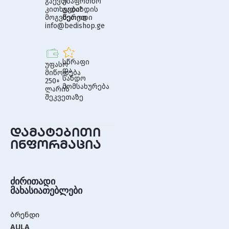
გაქვთ
უსაფრთხო
კითხვები?
გადახდის
მოგვწერეთ
მეთოდი
info@bedishop.ge
სწრაფი
უფასო
და
მიწოდება
სანდო
250+
მომსახურება
ლარის
შეკვეთაზე
დამატებითი
ინფორმაცია
ძირითადი
მახასიათებლები
ბრენდი
AULA