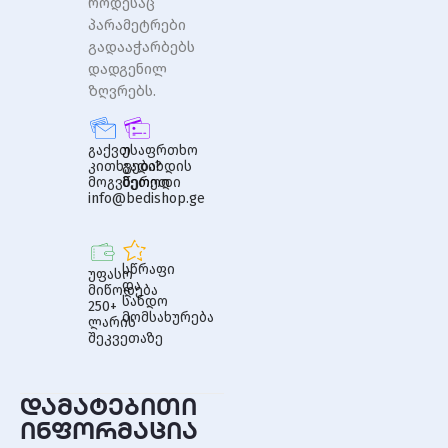
როდესაც
პარამეტრები
გადააჭარბებს
დადგენილ
ზღვრებს.
გაქვთ
უსაფრთხო
კითხვები?
გადახდის
მოგვწერეთ
მეთოდი
info@bedishop.ge
სწრაფი
უფასო
და
მიწოდება
სანდო
250+
მომსახურება
ლარის
შეკვეთაზე
დამატებითი
ინფორმაცია