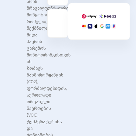
არის
Sensor
Sensor
მრავალფუნქციური
Monitor
Monitor
Smart
Smart
მოწყობილობა,
Air
Air
რომელიც
Box
Box
შექმნილია
Co2
Co2
შიდა
Meter
Meter
ჰაერის
Carbon
Carbon
გარემოს
Dioxid
Dioxid
მონიტორინგისთვის.
ის
ზომავს
ნახშირორჟანგის
(CO2),
ფორმალდეჰიდის,
აქროლადი
ორგანული
ნაერთების
(VOC),
ტემპერატურისა
და
ტენიანობის