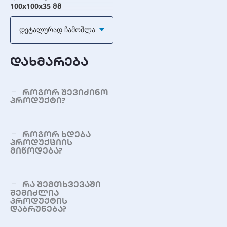
100x100x35 მმ
Დეტალურად Ჩამოშლა
გაზომვის პარამეტრები
ნახშირორჟანგი (CO2)
დახმარება
დიაპაზონი
0-1000 ppm
როგორ შევიძინო
პროდუქტი?
ფორმალდეჰიდის
დიაპაზონი
0-10.00 მგ/მ3
როგორ ხდება
პროდუქციის
აქროლადი ორგანული
მიწოდება?
ნაერთები (VOC) დიაპაზონი
0-99.9 ppm
რა შემთხვევაში
ტემპერატურის დიაპაზონი
შემიძლია
პროდუქტის
0-60°C
დაბრუნება?
ტენიანობის დიაპაზონი