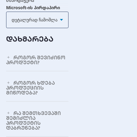
მხარდაჭერა
Microsoft-ის პირდაპირი
მხარდაჭერა არ მოყვება;
მხარდაჭერას
Დეტალურად Ჩამოშლა
უზრუნველყოფს სისტემის
მწარმოებელი
დახმარება
დედაპლატის შეცვლა
დედაპლატის შეცვლა
როგორ შევიძინო
აუქმებს ლიცენზიას
პროდუქტი?
განახლება ძველი
Windows-დან
როგორ ხდება
არ გამოიყენება ძველი
პროდუქციის
მიწოდება?
Windows ოპერაციული
სისტემის პირდაპირი
განახლებისთვის
(საჭიროა სუფთა
რა შემთხვევაში
ინსტალაცია)
შემიძლია
პროდუქტის
დაბრუნება?
ლიცენზიის ხანგრძლივობა