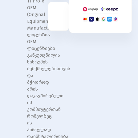
11 Pro-ს
OEM
(Original
Equipment
Manufacturer)
ლიცენზია.
OEM
ლიცენზიები
განკუთვნილია
სისტემის
შემქმნელებისთვის
და
მჭიდროდ
არის
დაკავშირებული
იმ
კომპიუტერთან,
რომელზეც
ის
პირველად
დაინსტალირდება