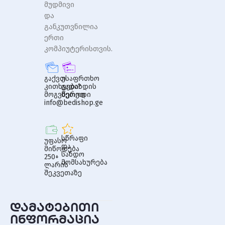
მუდმივი
და
განკუთვნილია
ერთი
კომპიუტერისთვის.
გაქვთ
უსაფრთხო
კითხვები?
გადახდის
მოგვწერეთ
მეთოდი
info@bedishop.ge
სწრაფი
უფასო
და
მიწოდება
სანდო
250+
მომსახურება
ლარის
შეკვეთაზე
დამატებითი
ინფორმაცია