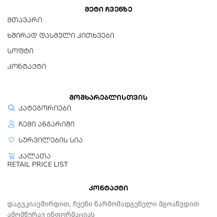
20 GB
მეტი ჩვენზე
მთავარი
გრაფიკული ბარათი
ხშირად დასმული კითხვები
DirectX 9 ან უფრო ახალი
სოფტი
WDDM 1.0 დრაივერით
კონტაქტი
ეკრანის გარჩევადობა
800x600
მომხარებლისთვის
ინტერნეტ კავშირი
კატეგორიები
საჭიროა
ჩემი ანგარიში
განახლებებისთვის და
ზოგიერთი ფუნქციისთვის
სურვილების სია
კალათა
Windows 11 Pro
RETAIL PRICE LIST
მინიმალური სისტემური
მოთხოვნები (64-
კონტაქტი
ბიტიანი)
Დაგვკიავშირდით, Ჩვენი Წარმომადგენელი Მგოაწვდით
პროცესორი
Ამომწურავ Ინფორმაციას