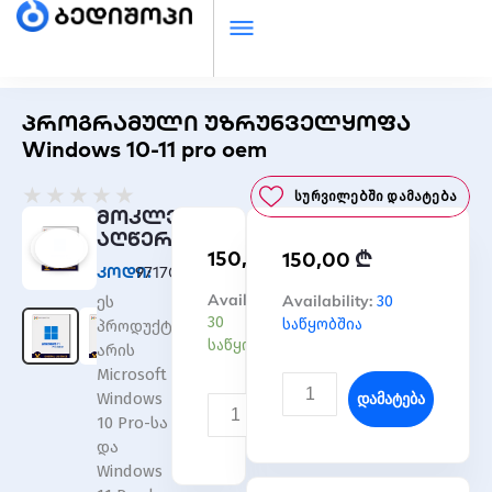
პროგრამული უზრუნველყოფა
Windows 10-11 pro oem
Rated
★
★
★
★
★
Სურვილებში Დამატება
0
მოკლე
out
აღწერა
₾
150,00
₾
of
150,00
კოდი:
971701
5
რაოდენობა:
Availability:
რაოდენობა:
Availability:
30
ეს
პროგრამული
პროგრამული
30
საწყობშია
პროდუქტი
უზრუნველყოფა
უზრუნველყოფა
საწყობშია
არის
Windows
Windows
Microsoft
10-
10-
Დამატება
Windows
11
11
Დამატება
10 Pro-სა
pro
pro
და
oem
oem
Windows