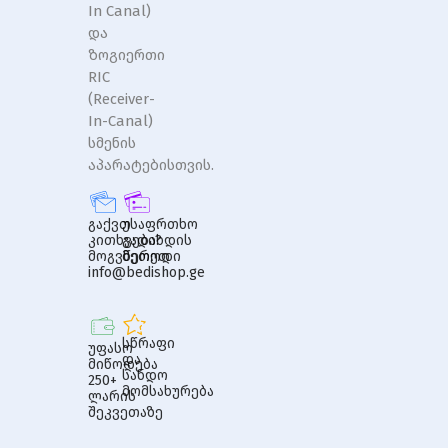
In Canal)
და
ზოგიერთი
RIC
(Receiver-
In-Canal)
სმენის
აპარატებისთვის.
გაქვთ
უსაფრთხო
კითხვები?
გადახდის
მოგვწერეთ
მეთოდი
info@bedishop.ge
სწრაფი
უფასო
და
მიწოდება
სანდო
250+
მომსახურება
ლარის
შეკვეთაზე