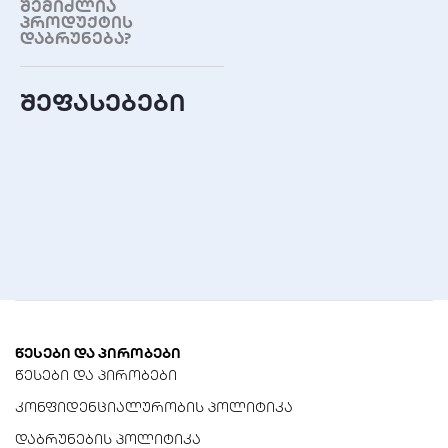
შემიძლია
90 mAh
პროდუქტის
დაბრუნება?
ფიზიკური
მახასიათებლები
შეფასებები
დიამეტრი
5.8 მმ
სიმაღლე
3.6 მმ
თავსებადობა და
მახასიათებლები
ექვივალენტები
წესები და პირობები
PR70, 7005ZD, AC10, DA10, ZA
წესები და პირობები
10
კონფიდენციალურობის პოლიტიკა
მთავარი მახასიათებელი
დაბრუნების პოლიტიკა