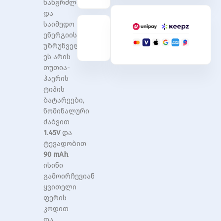
ხანგრძლივი
ACTIVAIR
ACTIVAIR
და
BATERIE.DO.APA.SLU.
BATERIE.DO.APA.SLU.
საიმედო
ენერგიის
უზრუნველსაყოფად.
ეს არის
თუთია-
ჰაერის
ტიპის
ბატარეები,
ნომინალური
ძაბვით
1.45V
და
ტევადობით
90 mAh
.
ისინი
გამოირჩევიან
ყვითელი
ფერის
კოდით
და