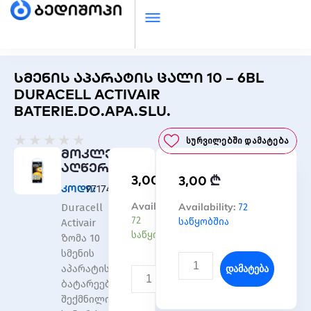
სმენის აპარატის ცალი 10 – 6BL
DURACELL ACTIVAIR
BATERIE.DO.APA.SLU.
Rated
★
★
★
★
★
Სურვილებში Დამატება
0
მოკლე
out
აღწერა
₾
3,00
₾
of
3,00
კოდი:
971746
5
რაოდენობა:
Availability:
რაოდენობა:
Availability:
72
Duracell
სმენის
სმენის
72
საწყობშია
Activair
აპარატის
აპარატის
საწყობშია
ზომა 10
ცალი
ცალი
სმენის
10
10
Დამატება
აპარატის
-
-
Დამატება
ბატარეები
6BL
6BL
შექმნილია
DURACELL
DURACELL