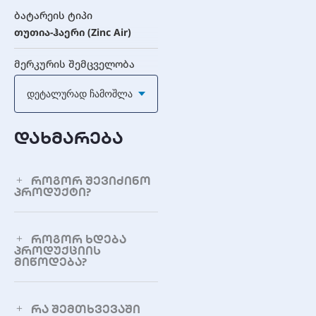
ბატარეის ტიპი
თუთია-ჰაერი (Zinc Air)
მერკურის შემცველობა
0% მერკური
Დეტალურად Ჩამოშლა
შენახვის ვადა
4 წლამდე
დახმარება
შეფუთვის რაოდენობა
6 ცალი
როგორ შევიძინო
პროდუქტი?
ელექტრული
მახასიათებლები
როგორ ხდება
პროდუქციის
ძაბვა
მიწოდება?
1.45V
რა შემთხვევაში
ტევადობა