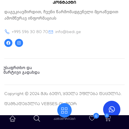
კონტაქტი
Დაგვკიავშირდით, Ჩვენი Წარმომადგენელი Მგოაწვდით
Ამომწურავ Ინფორმაციას
+995 596 30 80 70
info@bedi.ge
F
I
a
n
c
s
e
t
b
a
o
g
o
r
k
a
უსაფრთხო და
m
მარტივი გადახდა
Copyright © 2024 Შპს Ბედი, Ყველა Უფლება Დაცულია.
Დამზადებულია VEBSES-Ის Მიერ
0
0
Cart
კატეგორიები