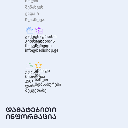
ხოლო
შენახვის
ვადა 4
წლამდეა.
გაქვთ
უსაფრთხო
კითხვები?
გადახდის
მოგვწერეთ
მეთოდი
info@bedishop.ge
სწრაფი
უფასო
და
მიწოდება
სანდო
250+
მომსახურება
ლარის
შეკვეთაზე
დამატებითი
ინფორმაცია