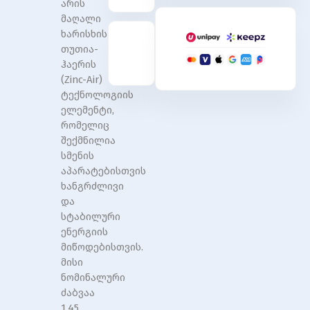
არის
ACTIVAIR
ACTIVAIR
მაღალი
BATERIE.DO.APA.SLU.
BATERIE.DO.APA.SLU.
ხარისხის
თუთია-
ჰაერის
(Zinc-Air)
ტექნოლოგიის
ელემენტი,
რომელიც
შექმნილია
სმენის
აპარატებისთვის
ხანგრძლივი
და
სტაბილური
ენერგიის
მიწოდებისთვის.
მისი
ნომინალური
ძაბვაა
1.45