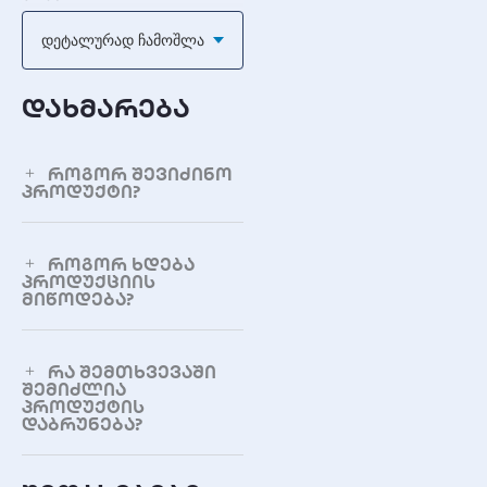
დაახლოებით 1.83-1.85
Დეტალურად Ჩამოშლა
გრამი
IEC აღნიშვნა
დახმარება
PR44
ფერის კოდი
როგორ შევიძინო
პროდუქტი?
ლურჯი
ვერცხლისწყლის გარეშე
როგორ ხდება
დიახ (0% Hg)
პროდუქციის
მიწოდება?
შენახვის ვადა
4 წლამდე
რა შემთხვევაში
შემიძლია
პროდუქტის
დაბრუნება?