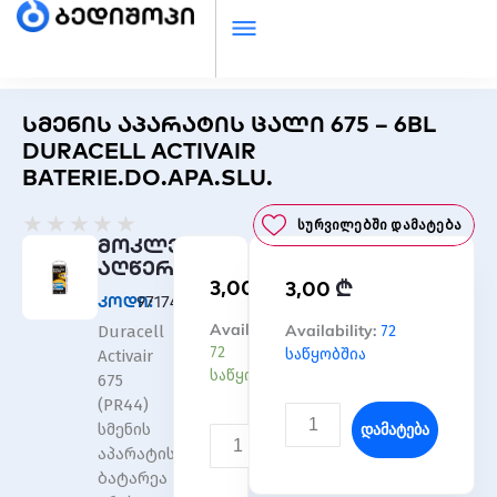
სმენის აპარატის ცალი 675 – 6BL
DURACELL ACTIVAIR
BATERIE.DO.APA.SLU.
Rated
★
★
★
★
★
Სურვილებში Დამატება
0
მოკლე
out
აღწერა
₾
3,00
₾
of
3,00
კოდი:
971744
5
რაოდენობა:
Availability:
რაოდენობა:
Availability:
72
Duracell
სმენის
სმენის
72
საწყობშია
Activair
აპარატის
აპარატის
საწყობშია
675
ცალი
ცალი
(PR44)
675
675
Დამატება
სმენის
-
-
Დამატება
აპარატის
6BL
6BL
ბატარეა
DURACELL
DURACELL