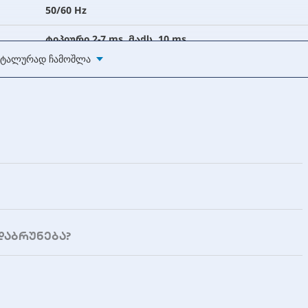
50/60 Hz
ტიპიური 2-7 ms, მაქს. 10 ms
ტალურად Ჩამოშლა
დალუქული ტყვია-მჟავა
1 x 12V/7Ah
6-8 საათი (90% სიმძლავრემდე)
USB (სურვილისამებრ)
100 x 290 x 140 მმ
შავი
დაბრუნება?