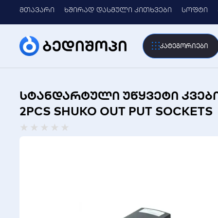
მთავარი
ხშირად დასმული კითხვები
სოფტი
კატეგორიები
სტანდარტული უწყვეტი კვების
2PCS SHUKO OUT PUT SOCKETS
Rated
★
★
★
★
★
0
out
of
5