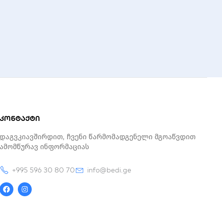
კონტაქტი
Დაგვკიავშირდით, Ჩვენი Წარმომადგენელი Მგოაწვდით
Ამომწურავ Ინფორმაციას
+995 596 30 80 70
info@bedi.ge
F
I
a
n
c
s
e
t
b
a
o
g
o
r