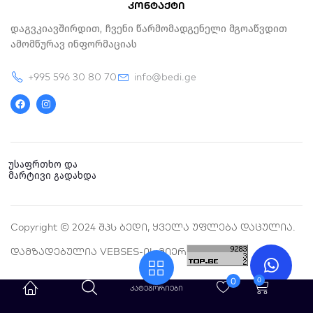
კონტაქტი
Დაგვკიავშირდით, Ჩვენი Წარმომადგენელი Მგოაწვდით
Ამომწურავ Ინფორმაციას
+995 596 30 80 70
info@bedi.ge
F
I
a
n
c
s
e
t
b
a
o
g
o
r
k
a
უსაფრთხო და
m
მარტივი გადახდა
Copyright © 2024 Შპს Ბედი, Ყველა Უფლება Დაცულია.
Დამზადებულია VEBSES-Ის Მიერ
0
0
Cart
კატეგორიები