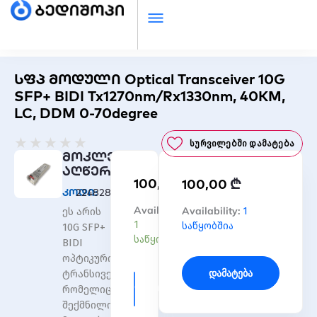
სფპ მოდული Optical Transceiver 10G
SFP+ BIDI Tx1270nm/Rx1330nm, 40KM,
LC, DDM 0-70degree
Rated
★
★
★
★
★
Სურვილებში Დამატება
0
მოკლე
out
აღწერა
₾
100,00
₾
of
100,00
კოდი:
2248285144900196
5
რაოდენობა:
Availability:
რაოდენობა:
Availability:
1
ეს არის
სფპ
სფპ
1
საწყობშია
10G SFP+
მოდული
მოდული
საწყობშია
BIDI
Optical
Optical
ოპტიკური
Transceiver
Transceiver
Დამატება
ტრანსივერი,
10G
10G
Დამატება
რომელიც
SFP+
SFP+
შექმნილია
BIDI
BIDI