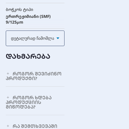
ბოჭკოს ტიპი
ერთრეჟიმიანი (SMF)
9/125μm
გადაცემის ტიპი
Დეტალურად Ჩამოშლა
ორმხრივი (BIDI) ერთ
ბოჭკოზე
დახმარება
გადაცემის ტალღის სიგრძე
(Tx)
1270nm
როგორ შევიძინო
პროდუქტი?
მიღების ტალღის სიგრძე
(Rx)
როგორ ხდება
1330nm
პროდუქციის
მიწოდება?
მაქსიმალური მანძილი
40 კმ
რა შემთხვევაში