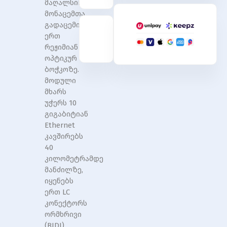
მაღალსიჩქარიანი
Tx1270nm/Rx1330nm,
Tx1270nm/Rx1330nm,
მონაცემთა
40KM,
40KM,
LC,
LC,
გადაცემისთვის
DDM
DDM
ერთ
0-
0-
რეჟიმიან
70degree
70degree
ოპტიკურ
ბოჭკოზე.
მოდული
მხარს
უჭერს 10
გიგაბიტიან
Ethernet
კავშირებს
40
კილომეტრამდე
მანძილზე,
იყენებს
ერთ LC
კონექტორს
ორმხრივი
(BIDI)