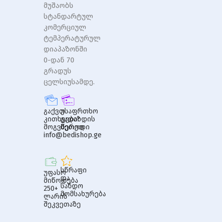
მუშაობს
სტანდარტულ
კომერციულ
ტემპერატურულ
დიაპაზონში
0-დან 70
გრადუს
ცელსიუსამდე.
გაქვთ
უსაფრთხო
კითხვები?
გადახდის
მოგვწერეთ
მეთოდი
info@bedishop.ge
სწრაფი
უფასო
და
მიწოდება
სანდო
250+
მომსახურება
ლარის
შეკვეთაზე