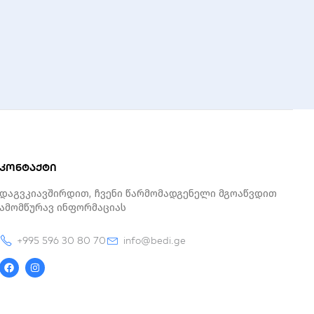
კონტაქტი
Დაგვკიავშირდით, Ჩვენი Წარმომადგენელი Მგოაწვდით
Ამომწურავ Ინფორმაციას
+995 596 30 80 70
info@bedi.ge
F
I
a
n
c
s
e
t
b
a
o
g
o
r