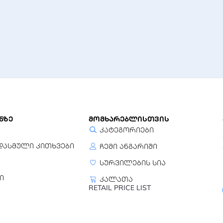
სუფთა სინუსოიდა (Pure Sinewave)
0 ms (ონლაინ ორმაგი კონვერტაცია)
2
12 V
9 Ah
ნზე
მომხარებლისთვის
კატეგორიები
8 საათი (90% მოცულობამდე)
დასმული კითხვები
ჩემი ანგარიში
სურვილების სია
ი
კალათა
RS-232, USB
RETAIL PRICE LIST
144 x 414 x 214 მმ