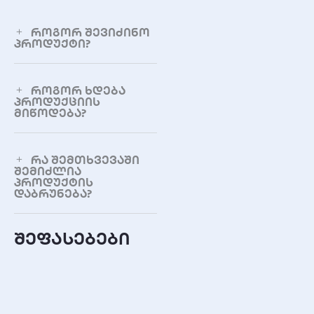
მოდელზე)
როგორ შევიძინო
დაბრკოლებების სენსორი
პროდუქტი?
ყოვლისმომცველი ან წინ/
ქვევით მიმართული
(დამოკიდებულია
როგორ ხდება
პროდუქციის
მოდელზე)
მიწოდება?
რა შემთხვევაში
შემიძლია
პროდუქტის
დაბრუნება?
შეფასებები