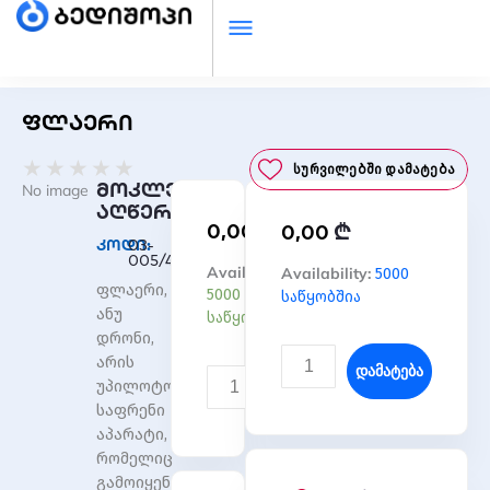
ფლაერი
Rated
★
★
★
★
★
Სურვილებში Დამატება
0
მოკლე
No image
out
აღწერა
₾
0,00
₾
of
0,00
კოდი:
03-
5
005/4
რაოდენობა:
Availability:
რაოდენობა:
Availability:
5000
ფლაერი,
ფლაერი
ფლაერი
5000
საწყობშია
ანუ
საწყობშია
დრონი,
არის
Დამატება
უპილოტო
Დამატება
საფრენი
აპარატი,
რომელიც
გამოიყენება