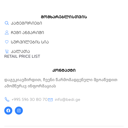
მომხარებლისთვის
კატეგორიები
ჩემი ანგარიში
სურვილების სია
კალათა
RETAIL PRICE LIST
კონტაქტი
Დაგვკიავშირდით, Ჩვენი Წარმომადგენელი Მგოაწვდით
Ამომწურავ Ინფორმაციას
+995 596 30 80 70
info@bedi.ge
F
I
a
n
c
s
e
t
b
a
o
g