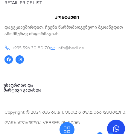
RETAIL PRICE LIST
კონტაქტი
Დაგვკიავშირდით, Ჩვენი Წარმომადგენელი Მგოაწვდით
Ამომწურავ Ინფორმაციას
+995 596 30 80 70
info@bedi.ge
F
I
a
n
c
s
e
t
b
a
o
g
o
r
k
a
უსაფრთხო და
m
მარტივი გადახდა
Copyright © 2024 Შპს Ბედი, Ყველა Უფლება Დაცულია.
Დამზადებულია VEBSES-Ის Მიერ