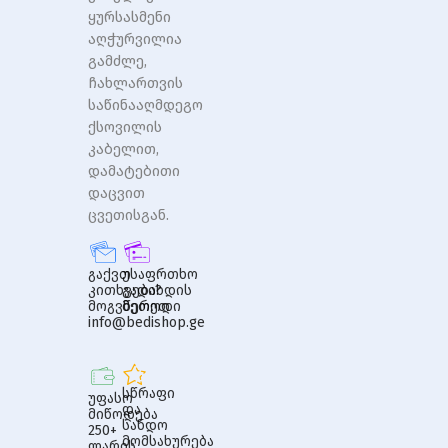
ყურსასმენი
აღჭურვილია
გამძლე,
ჩახლართვის
საწინააღმდეგო
ქსოვილის
კაბელით,
დამატებითი
დაცვით
ცვეთისგან.
გაქვთ
უსაფრთხო
კითხვები?
გადახდის
მოგვწერეთ
მეთოდი
info@bedishop.ge
სწრაფი
უფასო
და
მიწოდება
სანდო
250+
მომსახურება
ლარის