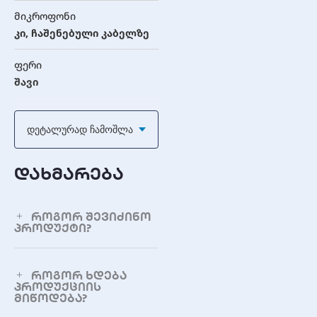
მიკროფონი
კი, ჩაშენებული კაბელზე
ფერი
შავი
აუდიო მახასიათებლები
Დეტალურად Ჩამოშლა
ყურსასმენის
მგრძნობელობა
დახმარება
106 ± 2 dB
მიკროფონის
როგორ შევიძინო
პროდუქტი?
მგრძნობელობა
-48 ± 3 dB
როგორ ხდება
ყურსასმენის სიხშირული
პროდუქციის
დიაპაზონი
მიწოდება?
20 – 20,000 Hz