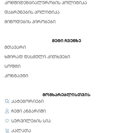
კონფიდენციალურობის პოლიტიკა
დაბრუნების პოლიტიკა
კაბელის მახასიათებლები
ცალმხრივი კავშირი,
მიწოდების პირობები
გამძლე, ჩახლართვის
საწინააღმდეგო
ქსოვილის ოპლეტა
მეტი ჩვენზე
მთავარი
ფიზიკური
ხშირად დასმული კითხვები
მახასიათებლები
სოფტი
წონა
კონტაქტი
160 გ
მომხარებლისთვის
კატეგორიები
ჩემი ანგარიში
სურვილების სია
კალათა