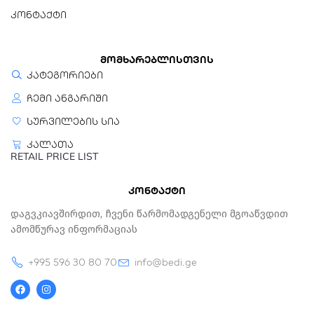
კონტაქტი
მომხარებლისთვის
კატეგორიები
ჩემი ანგარიში
სურვილების სია
კალათა
RETAIL PRICE LIST
კონტაქტი
Დაგვკიავშირდით, Ჩვენი Წარმომადგენელი Მგოაწვდით
Ამომწურავ Ინფორმაციას
+995 596 30 80 70
info@bedi.ge
F
I
a
n
c
s
e
t
b
a