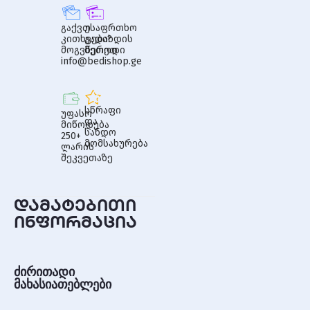
გაქვთ
უსაფრთხო
კითხვები?
გადახდის
მოგვწერეთ
მეთოდი
info@bedishop.ge
სწრაფი
უფასო
და
მიწოდება
სანდო
250+
მომსახურება
ლარის
შეკვეთაზე
დამატებითი
ინფორმაცია
ძირითადი
მახასიათებლები