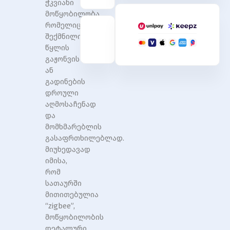
ჭკვიანი
sensor
sensor
მოწყობილობა,
leakage
leakage
alarm
alarm
რომელიც
W06
W06
შექმნილია
წყლის
გაჟონვის
ან
გადინების
დროული
აღმოსაჩენად
და
მომხმარებლის
გასაფრთხილებლად.
მიუხედავად
იმისა,
რომ
სათაურში
მითითებულია
“zigbee”,
მოწყობილობის
დეტალური