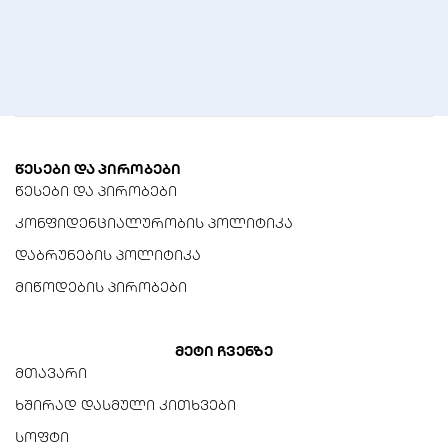
შენახვის ტენიანობა
0%-90% RH
ზომები (სენსორი)
71მმ x 25მმ x 20მმ
სენსორის კაბელის სიგრძე
წესები და პირობები
1 მეტრი
წესები და პირობები
კონფიდენციალურობის პოლიტიკა
მასალა
ABS
დაბრუნების პოლიტიკა
მიწოდების პირობები
ჰაბი საჭიროა
არა (Wi-Fi ვერსიისთვის)
მეტი ჩვენზე
სერთიფიკატები
მთავარი
CE, FCC, ROHS
ხშირად დასმული კითხვები
სოფტი