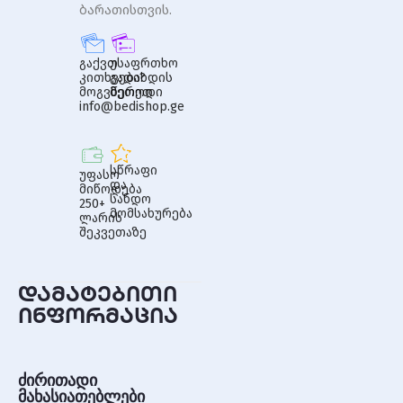
ბარათისთვის.
გაქვთ
უსაფრთხო
კითხვები?
გადახდის
მოგვწერეთ
მეთოდი
info@bedishop.ge
სწრაფი
უფასო
და
მიწოდება
სანდო
250+
მომსახურება
ლარის
შეკვეთაზე
დამატებითი
ინფორმაცია
ძირითადი
მახასიათებლები