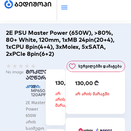
2E PSU Master Power (650W), >80%,
80+ White, 120mm, 1xMB 24pin(20+4),
1xCPU 8pin(4+4), 3xMolex, 5xSATA,
2xPCIe 8pin(6+2)
Rated
★
★
★
★
★
Სურვილებში Დამატება
0
მოკლე
No image
out
აღწერა
₾
130,00
₾
of
130,00
კოდი:
2E-
5
MP650-
არ
არ არის მარაგში
120APFC
არის
2E Master
მარაგში
Power
650W
არის
საიმედო