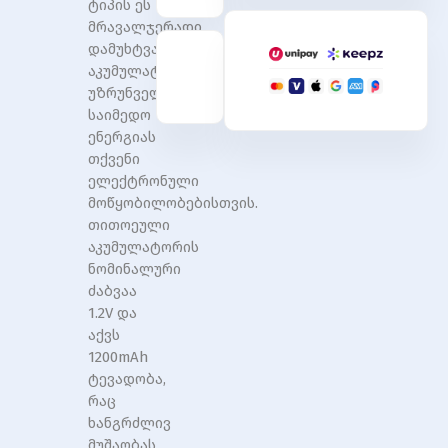
ტიპის ეს
Batteries
Batteries
მრავალჯერადი
1200mAh
1200mAh
1.2V
1.2V
დამუხტვადი
Rechargeable
Rechargeable
აკუმულატორები
უზრუნველყოფენ
საიმედო
ენერგიას
თქვენი
ელექტრონული
მოწყობილობებისთვის.
თითოეული
აკუმულატორის
ნომინალური
ძაბვაა
1.2V და
აქვს
1200mAh
ტევადობა,
რაც
ხანგრძლივ
მუშაობას