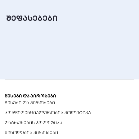
დამატებითი
ინფორმაცია
შეფასებები
გარემოსდაცვითი
მახასიათებლები
არ შეიცავს მერკურს,
კადმიუმს, ტყვიას
მუშაობის ტემპერატურა
-20°C-დან +50°C-მდე
სტანდარტული დამუხტვის
დენი
120mA
წესები და პირობები
წესები და პირობები
სტანდარტული დამუხტვის
კონფიდენციალურობის პოლიტიკა
დრო
15 საათი
დაბრუნების პოლიტიკა
მიწოდების პირობები
სერთიფიკატები