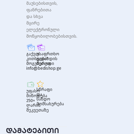
მაუსებისთვის,
ფანრებითა
და სხვა
მცირე
ელექტრონული
მოწყობილობებისთვის.
გაქვთ
უსაფრთხო
კითხვები?
გადახდის
მოგვწერეთ
მეთოდი
info@bedishop.ge
სწრაფი
უფასო
და
მიწოდება
სანდო
250+
მომსახურება
ლარის
შეკვეთაზე
დამატებითი