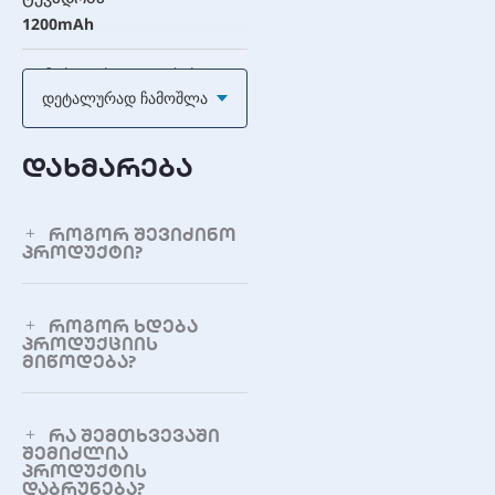
1200mAh
დამუხტვის ციკლების
რაოდენობა
Დეტალურად Ჩამოშლა
1000-მდე ციკლი
დახმარება
ფიზიკური
მახასიათებლები
როგორ შევიძინო
დიამეტრი
პროდუქტი?
10.5 მმ
როგორ ხდება
სიგრძე
პროდუქციის
44.5 მმ
მიწოდება?
ტერმინალის ტიპი
ღილაკის ზედაპირი
რა შემთხვევაში
(Button Top)
შემიძლია
პროდუქტის
დაბრუნება?