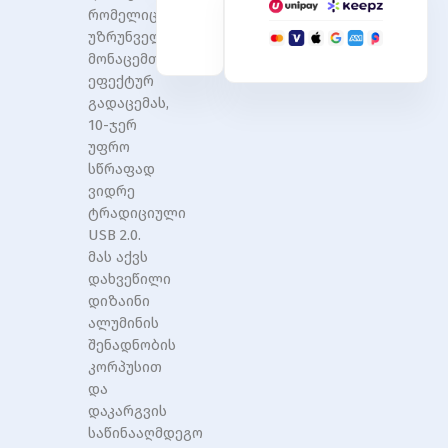
რომელიც
უზრუნველყოფს
მონაცემთა
ეფექტურ
გადაცემას,
10-ჯერ
უფრო
სწრაფად
ვიდრე
ტრადიციული
USB 2.0.
მას აქვს
დახვეწილი
დიზაინი
ალუმინის
შენადნობის
კორპუსით
და
დაკარგვის
საწინააღმდეგო