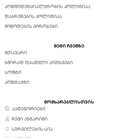
კონფიდენციალურობის პოლიტიკა
მხარდაჭერილი
დაბრუნების პოლიტიკა
ოპერაციული სისტემები
მიწოდების პირობები
Windows 10/8.1/8, Mac OS
10.6.X ან უფრო მაღალი,
Linux Kernel 2.6.X ან უფრო
მაღალი
მეტი ჩვენზე
მთავარი
ოპერაციული ტემპერატურა
ხშირად დასმული კითხვები
0°C-დან +60°C-მდე
სოფტი
შენახვის ტემპერატურა
კონტაქტი
-20°C-დან +60°C-მდე
მომხარებლისთვის
კატეგორიები
ჩემი ანგარიში
სურვილების სია