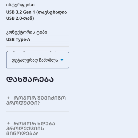
ინტერფეისი
USB 3.2 Gen 1 (თავსებადია
USB 2.0-თან)
კონექტორის ტიპი
USB Type-A
მონაცემთა გადაცემის
სიჩქარე
Დეტალურად Ჩამოშლა
5 Gbps-მდე
დახმარება
ფიზიკური
მახასიათებლები
როგორ შევიძინო
მასალა
პროდუქტი?
ალუმინის შენადნობის
კორპუსი
როგორ ხდება
პროდუქციის
ფერი
მიწოდება?
ოქროსფერი/შავი