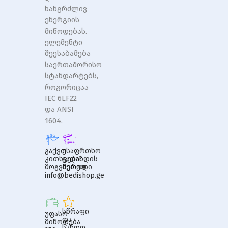
ხანგრძლივ
ენერგიის
მიწოდებას.
ელემენტი
შეესაბამება
საერთაშორისო
სტანდარტებს,
როგორიცაა
IEC 6LF22
და ANSI
1604.
გაქვთ
უსაფრთხო
კითხვები?
გადახდის
მოგვწერეთ
მეთოდი
info@bedishop.ge
სწრაფი
უფასო
და
მიწოდება
სანდო