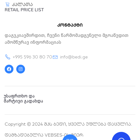
კალათა
RETAIL PRICE LIST
კონტაქტი
Დაგვკიავშირდით, Ჩვენი Წარმომადგენელი Მგოაწვდით
Ამომწურავ Ინფორმაციას
+995 596 30 80 70
info@bedi.ge
F
I
a
n
c
s
e
t
b
a
o
g
o
r
k
a
უსაფრთხო და
m
მარტივი გადახდა
Copyright © 2024 Შპს Ბედი, Ყველა Უფლება Დაცულია.
Დამზადებულია VEBSES-Ის Მიერ