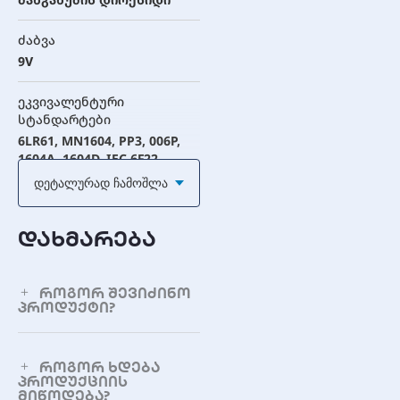
ძაბვა
9V
ეკვივალენტური
სტანდარტები
6LR61, MN1604, PP3, 006P,
1604A, 1604D, IEC 6F22
Დეტალურად Ჩამოშლა
ტერმინალის ტიპი
სნეპ კონექტორი
დახმარება
ფიზიკური
მახასიათებლები
როგორ შევიძინო
პროდუქტი?
სიმაღლე
48.5 მმ
როგორ ხდება
პროდუქციის
სიგრძე
მიწოდება?