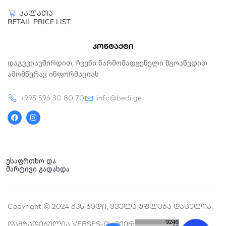
კალათა
RETAIL PRICE LIST
კონტაქტი
Დაგვკიავშირდით, Ჩვენი Წარმომადგენელი Მგოაწვდით
Ამომწურავ Ინფორმაციას
+995 596 30 80 70
info@bedi.ge
F
I
a
n
c
s
e
t
b
a
o
g
o
r
k
a
უსაფრთხო და
m
მარტივი გადახდა
Copyright © 2024 Შპს Ბედი, Ყველა Უფლება Დაცულია.
Დამზადებულია VEBSES-Ის Მიერ