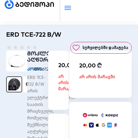
ERD TCE-722 B/W
Rated
★
★
★
★
★
Სურვილებში Დამატება
0
მოკლე
out
აღწერა
₾
20,00
₾
of
20,00
კოდი:
8906128547606
5
არ
არ არის მარაგში
ERD TCE-
არის
722 B/W
მარაგში
არის
ელექტრომექანიკური
საათის
მრიცხველი,
რომელიც
შექმნილია
აღჭურვილობის