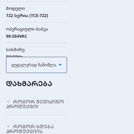
მოდელი
722 სერია (TCE-722)
ოპერაციული ძაბვა
90-264VAC
სიხშირე
50/60Hz
Დეტალურად Ჩამოშლა
დისპლეი
6-ციფრიანი, 99999.9 საათი
დახმარება
დისპლეის ფერი
საათები: თეთრი შავ
როგორ შევიძინო
ფონზე; მეათედები: შავი
პროდუქტი?
თეთრ ფონზე
სიზუსტე
როგორ ხდება
კვარცის სიზუსტე
პროდუქციის