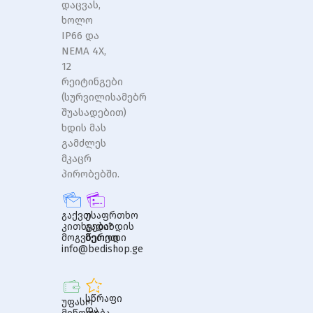
დაცვას,
ხოლო
IP66 და
NEMA 4X,
12
რეიტინგები
(სურვილისამებრ
შუასადებით)
ხდის მას
გამძლეს
მკაცრ
პირობებში.
გაქვთ
უსაფრთხო
კითხვები?
გადახდის
მოგვწერეთ
მეთოდი
info@bedishop.ge
სწრაფი
უფასო
და