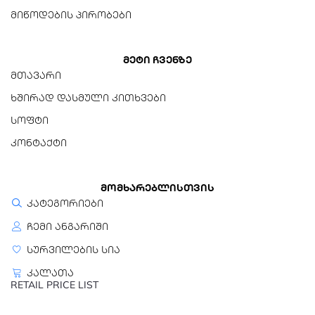
0°C-დან +60°C-მდე
მიწოდების პირობები
შენახვის ტემპერატურა
-20°C-დან +60°C-მდე
მეტი ჩვენზე
მთავარი
დაცვა
ხშირად დასმული კითხვები
მტვერგამძლე,
სოფტი
წყალგამძლე,
დარტყმაგამძლე
კონტაქტი
სერთიფიკატები
CE, FCC, BSMI, RCM
მომხარებლისთვის
კატეგორიები
გარანტია
ჩემი ანგარიში
5 წელი (შეზღუდული)
სურვილების სია
კალათა
RETAIL PRICE LIST