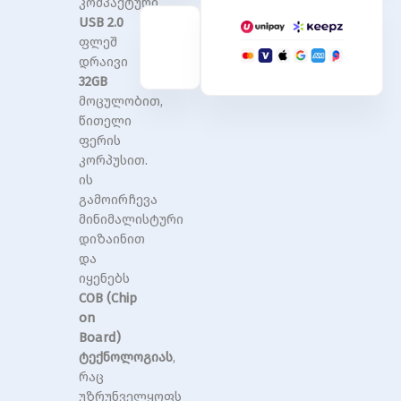
კომპაქტური
AH112
AH112
32GB
32GB
USB 2.0
Red
Red
ფლეშ
RP
RP
დრაივი
32GB
მოცულობით,
წითელი
ფერის
კორპუსით.
ის
გამოირჩევა
მინიმალისტური
დიზაინით
და
იყენებს
COB (Chip
on
Board)
ტექნოლოგიას
,
რაც
უზრუნველყოფს