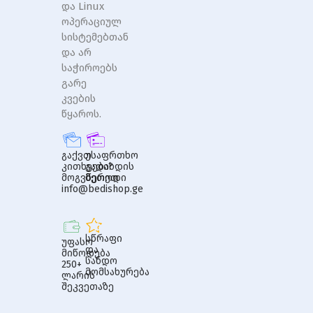
და Linux
ოპერაციულ
სისტემებთან
და არ
საჭიროებს
გარე
კვების
წყაროს.
გაქვთ
უსაფრთხო
კითხვები?
გადახდის
მოგვწერეთ
მეთოდი
info@bedishop.ge
სწრაფი
უფასო
და
მიწოდება
სანდო
250+
მომსახურება
ლარის
შეკვეთაზე