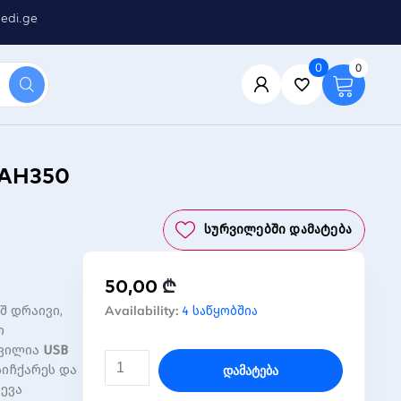
edi.ge
0
0
 AH350
Სურვილებში Დამატება
50,00
₾
რაოდენობა:
Availability:
შ დრაივი,
4 საწყობშია
+ფლეშ
ო
მეხსიერების
რვილია
USB
ბარათი
იჩქარეს და
Დამატება
AP128GAH350B-
ჩევა
1