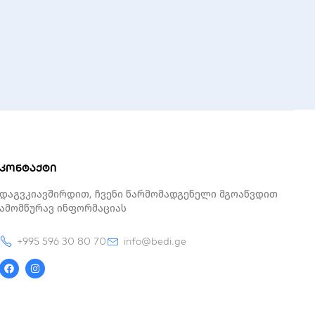
კონტაქტი
Დაგვკიავშირდით, Ჩვენი Წარმომადგენელი Მგოაწვდით
Ამომწურავ Ინფორმაციას
+995 596 30 80 70
info@bedi.ge
F
I
a
n
c
s
e
t
b
a
o
g
o
r