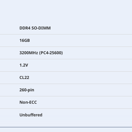
DDR4 SO-DIMM
16GB
3200MHz (PC4-25600)
1.2V
CL22
260-pin
Non-ECC
Unbuffered