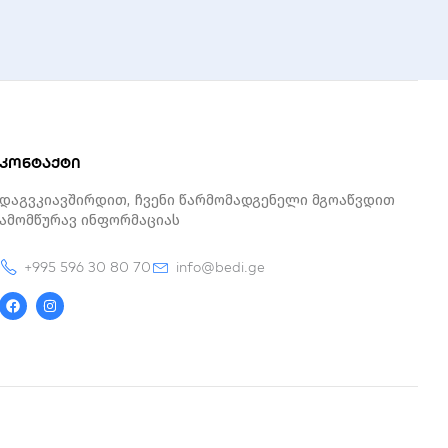
კონტაქტი
Დაგვკიავშირდით, Ჩვენი Წარმომადგენელი Მგოაწვდით
Ამომწურავ Ინფორმაციას
+995 596 30 80 70
info@bedi.ge
F
I
a
n
c
s
e
t
b
a
o
g
o
r
k
a
m