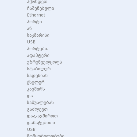
ჰქონდეთ
ჩაშენებული
Ethernet
პორტი
ან
საკმარისი
USB
პორტები.
ადაპტერი
უზრუნველყოფს
სტაბილურ
სადენიან
ქსელურ
კავშირს
და
საშუალებას
გაძლევთ
დააკავშიროთ
დამატებითი
USB
მოწყობილობები.