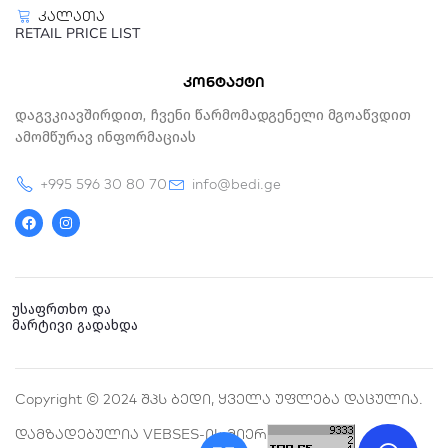
კალათა
RETAIL PRICE LIST
კონტაქტი
Დაგვკიავშირდით, Ჩვენი Წარმომადგენელი Მგოაწვდით
Ამომწურავ Ინფორმაციას
+995 596 30 80 70
info@bedi.ge
F
I
a
n
c
s
e
t
b
a
o
g
o
r
k
a
უსაფრთხო და
m
მარტივი გადახდა
Copyright © 2024 Შპს Ბედი, Ყველა Უფლება Დაცულია.
Დამზადებულია VEBSES-Ის Მიერ