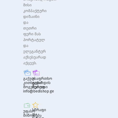
მისი
კომპაქტური
დიზაინი
და
თეთრი
ფერი მას
პორტატულ
და
ელეგანტურ
აქსესუარად
აქცევს.
გაქვთ
უსაფრთხო
კითხვები?
გადახდის
მოგვწერეთ
მეთოდი
info@bedishop.ge
სწრაფი
უფასო
და
მიწოდება