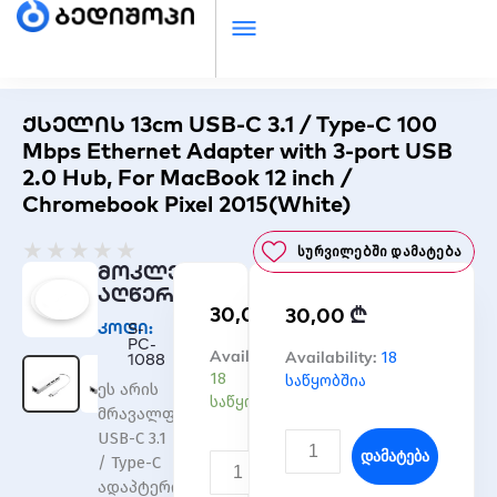
ქსელის 13cm USB-C 3.1 / Type-C 100
Mbps Ethernet Adapter with 3-port USB
2.0 Hub, For MacBook 12 inch /
Chromebook Pixel 2015(White)
Rated
★
★
★
★
★
Სურვილებში Დამატება
0
მოკლე
out
აღწერა
₾
30,00
₾
of
30,00
კოდი:
S-
5
PC-
რაოდენობა:
Availability:
რაოდენობა:
Availability:
18
1088
ქსელის
ქსელის
18
საწყობშია
ეს არის
13cm
13cm
საწყობშია
მრავალფუნქციური
USB-
USB-
USB-C 3.1
C
C
Დამატება
/ Type-C
3.1
3.1
Დამატება
ადაპტერი,
/
/