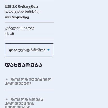
USB 2.0 მონაცემთა
გადაცემის სიჩქარე
480 Mbps-მდე
კაბელის სიგრძე
13 სმ
ფერი
Დეტალურად Ჩამოშლა
თეთრი
თავსებადობა
დახმარება
MacBook 12 inch,
Chromebook Pixel 2015
როგორ შევიძინო
დრაივერის მხარდაჭერა
პროდუქტი?
Plug & Play (არ საჭიროებს
დრაივერებს)
როგორ ხდება
პროდუქციის
მიწოდება?