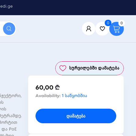
edi.ge
0
0
Სურვილებში Დამატება
60,00
₾
რაოდენობა:
Availability:
ინჟექტორი,
1 საწყობშია
პოე
ის
ინჟექტორი
ლის
PoE30G-
მეტრამდე.
Დამატება
AT
 პორტით
-
 და PoE
PoE
W-მდე.