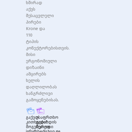
ხშირად
აქვს
შესაცვლელი
პირები
Krone და
110
ტიპის
კონექტორებისთვის.
მისი
ერგონომიული
დიზაინი
ამცირებს
ხელის
დაღლილობას
ხანგრძლივი
გამოყენებისას.
გაქვთ
უსაფრთხო
კითხვები?
გადახდის
მოგვწერეთ
მეთოდი
info@bedishop.ge