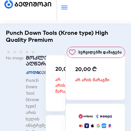
Punch Down Tools (Krone type) High
Quality Premium
Rated
★
★
★
★
★
Სურვილებში Დამატება
0
მოკლე
No image
out
აღწერა
₾
20,00
₾
of
20,00
კოდი:
40289
5
არ
არ არის მარაგში
Punch
არის
Down
მარაგში
Tool
(Krone
type)
არის
ხელის
ინსტრუმენტი,