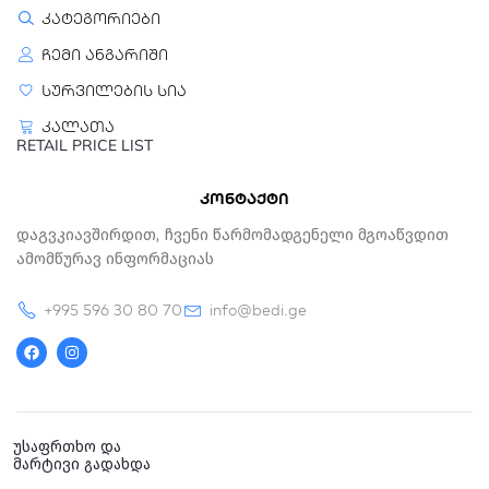
22-28 AWG (მყარი ან
კატეგორიები
დაგრეხილი სადენი)
ჩემი ანგარიში
გამძლეობა
სურვილების სია
გამოცდილია 100,000
კალათა
ციკლამდე მაღალი
RETAIL PRICE LIST
დარტყმის პარამეტრზე
კონტაქტი
Დაგვკიავშირდით, Ჩვენი Წარმომადგენელი Მგოაწვდით
Ამომწურავ Ინფორმაციას
+995 596 30 80 70
info@bedi.ge
F
I
a
n
c
s
e
t
b
a
o
g
o
r
k
a
უსაფრთხო და
m
მარტივი გადახდა