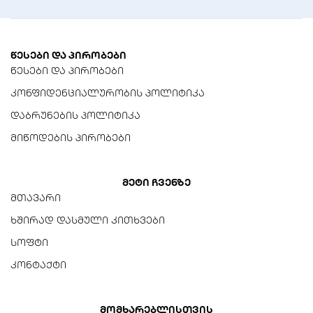
დამატებითი ხელსაწყოები
ჩაშენებული კაუჭი და/ან
ხრახნდამჭერი
წესები და პირობები
(სადენების
მოსახსნელად/
წესები და პირობები
რეგულირებისთვის)
კონფიდენციალურობის პოლიტიკა
პირების შესანახი ადგილი
დაბრუნების პოლიტიკა
სახელურში ჩაშენებული
მიწოდების პირობები
ოპერაციული
მახასიათებლები
მეტი ჩვენზე
მთავარი
დარტყმის ძალის
ხშირად დასმული კითხვები
რეგულირება
სოფტი
მაღალი/დაბალი
პარამეტრები
კონტაქტი
თავსებადი სადენის ზომა
(AWG)
მომხარებლისთვის