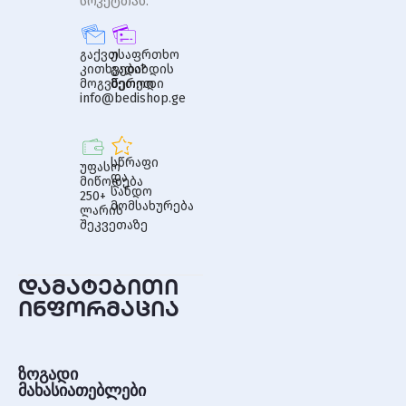
სოკეტთან.
გაქვთ
უსაფრთხო
კითხვები?
გადახდის
მოგვწერეთ
მეთოდი
info@bedishop.ge
სწრაფი
უფასო
და
მიწოდება
სანდო
250+
მომსახურება
ლარის
შეკვეთაზე
დამატებითი
ინფორმაცია
ზოგადი
მახასიათებლები