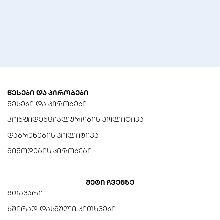
30,000 საათი
ტუმბოს ხმაურის დონე
18.9 dB(A)
ცივი ფირფიტის მასალა
სპილენძი (Cu)
წესები და პირობები
მილის მასალა
წესები და პირობები
მაღალი პოლიმერული
მასალა (FEP)
კონფიდენციალურობის პოლიტიკა
დაბრუნების პოლიტიკა
მილის სიგრძე
მიწოდების პირობები
400 მმ
წყლის ბლოკის ზომები
მეტი ჩვენზე
84 x 77 x 45 მმ
მთავარი
ხშირად დასმული კითხვები
ვენტილატორები