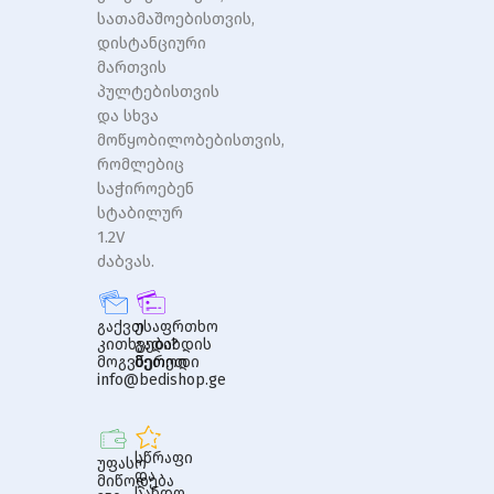
სათამაშოებისთვის,
დისტანციური
მართვის
პულტებისთვის
და სხვა
მოწყობილობებისთვის,
რომლებიც
საჭიროებენ
სტაბილურ
1.2V
ძაბვას.
გაქვთ
უსაფრთხო
კითხვები?
გადახდის
მოგვწერეთ
მეთოდი
info@bedishop.ge
სწრაფი
უფასო
და
მიწოდება
სანდო