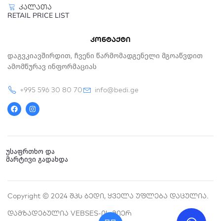
კალათა
RETAIL PRICE LIST
კონტაქტი
Დაგვკიავშირდით, Ჩვენი Წარმომადგენელი Მგოაწვდით
Ამომწურავ Ინფორმაციას
+995 596 30 80 70
info@bedi.ge
F
I
a
n
c
s
e
t
b
a
o
g
o
r
k
a
უსაფრთხო და
m
მარტივი გადახდა
Copyright © 2024 Შპს Ბედი, Ყველა Უფლება Დაცულია.
Დამზადებულია VEBSES-Ის Მიერ