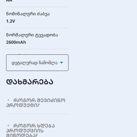
ნომინალური ძაბვა
1.2V
ნორმალური ტევადობა
2600mAh
დატენვის ციკლების
რაოდენობა
Დეტალურად Ჩამოშლა
1000+ ციკლი
დახმარება
დიამეტრი (მაქს.)
14.5 მმ
როგორ შევიძინო
სიმაღლე (მაქს.)
პროდუქტი?
50.5 მმ
წონა (თითო ელემენტი)
როგორ ხდება
პროდუქციის
31 გ
მიწოდება?