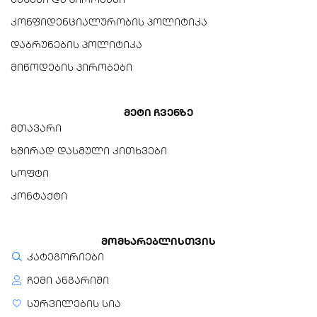
კონფიდენციალურობის პოლიტიკა
მუშაობის ტემპერატურის
დიაპაზონი
დაბრუნების პოლიტიკა
-20°C-დან 55°C-მდე
მიწოდების პირობები
(განმუხტვა), 0°C-დან 45°C-
მდე (დატენვა)
მეტი ჩვენზე
სერტიფიკატები
მთავარი
CE, RoHS, MSDS
ხშირად დასმული კითხვები
სოფტი
კონტაქტი
მომხარებლისთვის
კატეგორიები
ჩემი ანგარიში
სურვილების სია