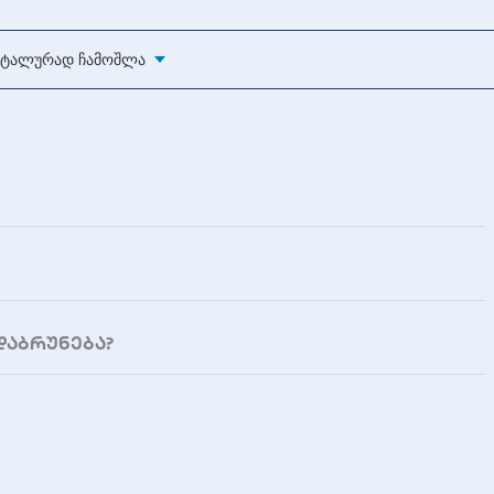
ტალურად Ჩამოშლა
85 × 143 × 68 მმ
0.36 კგ
Ø 70 მმ
დაბრუნება?