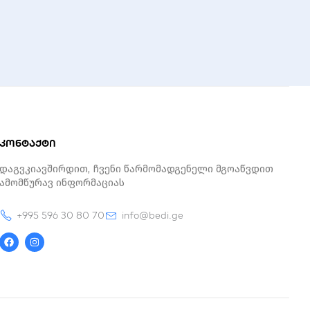
კონტაქტი
Დაგვკიავშირდით, Ჩვენი Წარმომადგენელი Მგოაწვდით
Ამომწურავ Ინფორმაციას
+995 596 30 80 70
info@bedi.ge
F
I
a
n
c
s
e
t
b
a
o
g
o
r
k
a
m