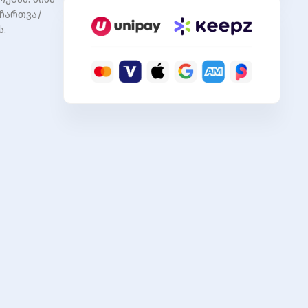
 ჩართვა/
ს.