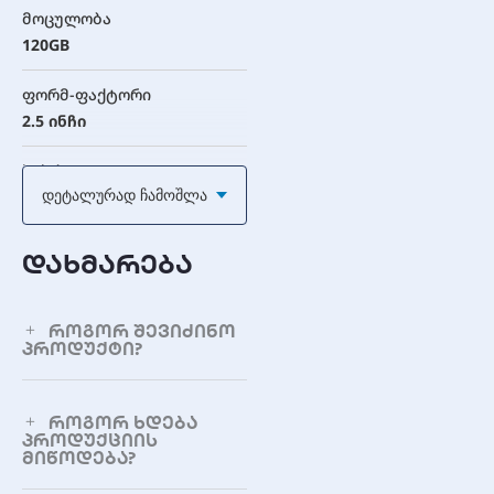
მოცულობა
120GB
ფორმ-ფაქტორი
2.5 ინჩი
სისქე
Დეტალურად Ჩამოშლა
7 მმ
ინტერფეისი
დახმარება
SATA III 6Gb/s
NAND ფლეშ ტიპი
როგორ შევიძინო
პროდუქტი?
3D TLC NAND
წარმადობა
როგორ ხდება
პროდუქციის
მიწოდება?
თანმიმდევრული
წაკითხვის სიჩქარე