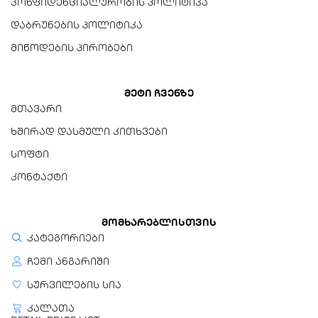
კონფიდენციალურობის პოლიტიკა
შენახვის ტემპერატურა
დაბრუნების პოლიტიკა
-40°C ~ +85°C
მიწოდების პირობები
შოკის წინააღმდეგობა
1,500G/0.5msec
მეტი ჩვენზე
მთავარი
ვიბრაციის წინააღმდეგობა
ხშირად დასმული კითხვები
10~2000Hz/20G
სოფტი
გარანტია
კონტაქტი
გარანტია
მომხარებლისთვის
3 წელი
კატეგორიები
ჩემი ანგარიში
სურვილების სია
კალათა