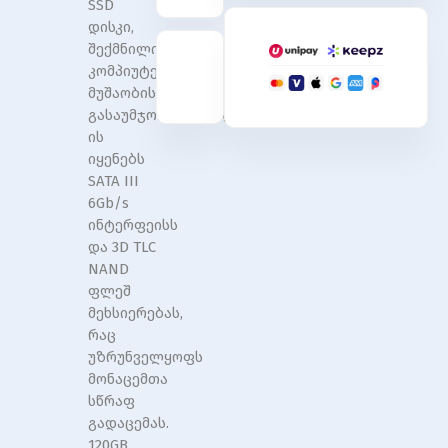
SSD
7mm
7mm
დისკი,
SATAIII,
SATAIII,
120GB
120GB
შექმნილი
,
,
კომპიუტერის
Standard
Standard
მუშაობის
(Single)
(Single)
გასაუმჯობესებლად.
ის
იყენებს
SATA III
6Gb/s
ინტერფეისს
და 3D TLC
NAND
ფლეშ
მეხსიერებას,
რაც
უზრუნველყოფს
მონაცემთა
სწრაფ
გადაცემას.
120GB