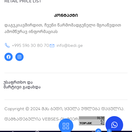
RETAIL PRICE LIST
კონტაქტი
Დაგვკიავშირდით, Ჩვენი Წარმომადგენელი Მგოაწვდით
Ამომწურავ Ინფორმაციას
+995 596 30 80 70
info@bedi.ge
F
I
a
n
c
s
e
t
b
a
o
g
o
r
k
a
უსაფრთხო და
m
მარტივი გადახდა
Copyright © 2024 Შპს Ბედი, Ყველა Უფლება Დაცულია.
Დამზადებულია VEBSES-Ის Მიერ
0
0