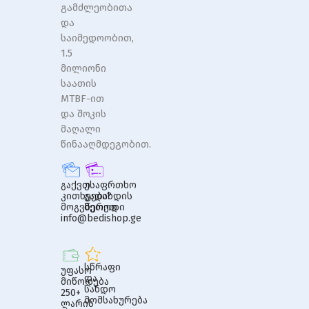
გამძლეობითა
და
საიმედოობით,
1.5
მილიონი
საათის
MTBF-ით
და შოკის
მაღალი
წინააღმდეგობით.
გაქვთ
უსაფრთხო
კითხვები?
გადახდის
მოგვწერეთ
მეთოდი
info@bedishop.ge
სწრაფი
უფასო
და
მიწოდება
სანდო
250+
მომსახურება
ლარის