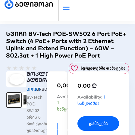
სვიჩი BV-Tech POE-SW502 6 Port PoE+
Switch (4 PoE+ Ports with 2 Ethernet
Uplink and Extend Function) – 60W –
802.3at + 1 High Power PoE Port
Rated
★
★
★
★
★
Სურვილებში Დამატება
0
მოკლე
out
აღწერა
₾
0,00
₾
of
0,00
კოდი:
878030
5
რაოდენობა:
Availability:
რაოდენობა:
Availability:
1
BV-Tech
სვიჩი
სვიჩი
1
საწყობშია
POE-
BV-
BV-
საწყობშია
SW502
Tech
Tech
არის 6
POE-
POE-
Დამატება
პორტიანი
SW502
SW502
Დამატება
უმართავი
6
6