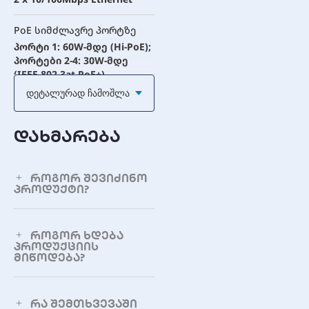
PoE სიმძლავრე პორტზე
პორტი 1: 60W-მდე (Hi-PoE);
პორტები 2-4: 30W-მდე
(IEEE 802.3at PoE+)
Დეტალურად Ჩამოშლა
საერთო PoE სიმძლავრე
60W
დახმარება
PoE პროტოკოლები
IEEE 802.3af (PoE), IEEE
როგორ შევიძინო
802.3at (PoE+), Hi-PoE
პროდუქტი?
გადართვის მოცულობა
1.8Gbps
როგორ ხდება
პროდუქციის
მიწოდება?
პაკეტების გადაგზავნის
სიჩქარე
890kpps
რა შემთხვევაში