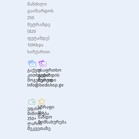
მანძილი
გაიზარდოს
250
მეტრამდე
(820
ფუტამდე)
10Mbps
სიჩქარით.
გაქვთ
უსაფრთხო
კითხვები?
გადახდის
მოგვწერეთ
მეთოდი
info@bedishop.ge
სწრაფი
უფასო
და
მიწოდება
სანდო
250+
მომსახურება
ლარის
შეკვეთაზე