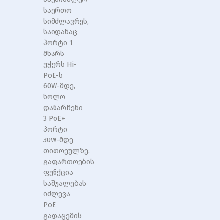
Port
Port
საერთო
სიმძლავრეს,
საიდანაც
პორტი 1
მხარს
უჭერს Hi-
PoE-ს
60W-მდე,
ხოლო
დანარჩენი
3 PoE+
პორტი
30W-მდე
თითოეულზე.
გაფართოების
ფუნქცია
საშუალებას
იძლევა
PoE
გადაცემის