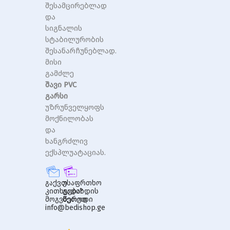
შესამცირებლად
და
სიგნალის
სტაბილურობის
შესანარჩუნებლად.
მისი
გამძლე
შავი PVC
გარსი
უზრუნველყოფს
მოქნილობას
და
ხანგრძლივ
ექსპლუატაციას.
გაქვთ
უსაფრთხო
კითხვები?
გადახდის
მოგვწერეთ
მეთოდი
info@bedishop.ge