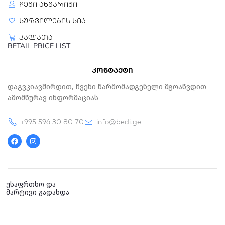
ჩემი ანგარიში
სურვილების სია
კალათა
RETAIL PRICE LIST
კონტაქტი
Დაგვკიავშირდით, Ჩვენი Წარმომადგენელი Მგოაწვდით
Ამომწურავ Ინფორმაციას
+995 596 30 80 70
info@bedi.ge
F
I
a
n
c
s
e
t
b
a
o
g
o
r
k
a
უსაფრთხო და
m
მარტივი გადახდა