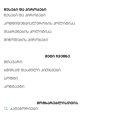
მავთულის ზომა (AWG)
წესები და პირობები
24AWG (დენის ხაზები),
წესები და პირობები
28AWG (მონაცემთა
კონფიდენციალურობის პოლიტიკა
ხაზები)
დაბრუნების პოლიტიკა
ენერგიის მხარდაჭერა
მიწოდების პირობები
5V DC, 500mA-მდე
თავსებადობა
მეტი ჩვენზე
სტანდარტული USB-A ჰოსტ
მთავარი
მოწყობილობები და
პერიფერიული
ხშირად დასმული კითხვები
მოწყობილობები
სოფტი
დამატებითი ფუნქციები
კონტაქტი
Plug and Play
(დრაივერების გარეშე)
მომხარებლისთვის
კატეგორიები