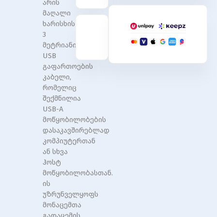
არის
Male
Male
მაღალი
to
to
A
A
ხარისხის
Female
Female
3
Extension
Extension
მეტრიანი
Cable
Cable
USB
3M
3M
გაფართოების
black
black
კაბელი,
PVC
PVC
რომელიც
Type
Type
შექმნილია
USB-A
მოწყობილობების
დასაკავშირებლად
კომპიუტერთან
ან სხვა
ჰოსტ
მოწყობილობასთან.
ის
უზრუნველყოფს
მონაცემთა
გადაცემის