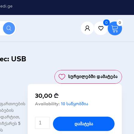
edi.ge
0
0
ec: USB
Სურვილებში Დამატება
30,00
₾
რაოდენობა:
Availability:
გაფართოების
10 საწყობშია
USb
ობების
ჰაბი
ნდარტით,
TBD06023408
სიჩქარეს
5
Დამატება
05
ის
2