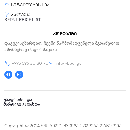
სურვილების სია
კალათა
RETAIL PRICE LIST
კონტაქტი
Დაგვკიავშირდით, Ჩვენი Წარმომადგენელი Მგოაწვდით
Ამომწურავ Ინფორმაციას
+995 596 30 80 70
info@bedi.ge
F
I
a
n
c
s
e
t
b
a
o
g
o
r
k
a
უსაფრთხო და
m
მარტივი გადახდა
Copyright © 2024 Შპს Ბედი, Ყველა Უფლება Დაცულია.