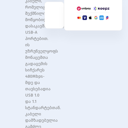
კაბელი,
Male
Male
Cable
Cable
რომელიც
2M
2M
შექმნილია
Black
Black
მოწყობილობების
PVC
PVC
დასაკავშირებლად
Type
Type
USB-A
პორტებით.
ის
უზრუნველყოფს
მონაცემთა
გადაცემის
სიჩქარეს
480Mbps-
მდე და
თავსებადია
USB 1.0
და 1.1
სტანდარტებთან.
კაბელი
დამზადებულია
გამძლე