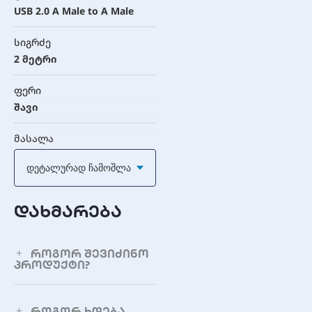
USB 2.0 A Male to A Male
სიგრძე
2 მეტრი
ფერი
შავი
მასალა
PVC
Დეტალურად Ჩამოშლა
ტექნიკური
მახასიათებლები
დახმარება
მონაცემთა გადაცემის
სიჩქარე
როგორ შევიძინო
პროდუქტი?
480Mbps (USB 2.0 High-
Speed)
როგორ ხდება
კონექტორის დაფარვა