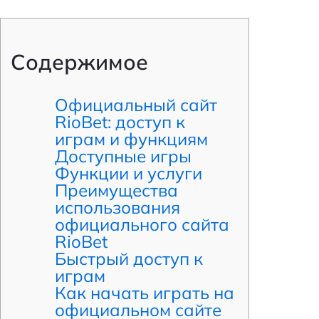
Содержимое
Официальный сайт
RioBet: доступ к
играм и функциям
Доступные игры
Функции и услуги
Преимущества
использования
официального сайта
RioBet
Быстрый доступ к
играм
Как начать играть на
официальном сайте