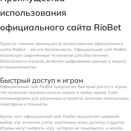
использования
официального сайта RioBet
Один из главных преимуществ использования официального
сайта RioBet – это его безопасность. Официальный сайт RioBet
использует современные технологии для обеспечения
безопасности игроков, включая шифрование данных и защиту
от мошенничества.
Быстрый доступ к играм
Официальный сайт RioBet предлагает быстрый доступ к играм,
что позволяет игрокам начать играть в любое время. Сайт
оптимизирован для различных устройств, включая компьютеры,
смартфоны и планшеты.
Кроме того, официальный сайт RioBet предлагает широкий
выбор игр, включая слоты, карточные игры, рулетку и другие.
Игроки могут выбрать игру, которая им понравится, и начать