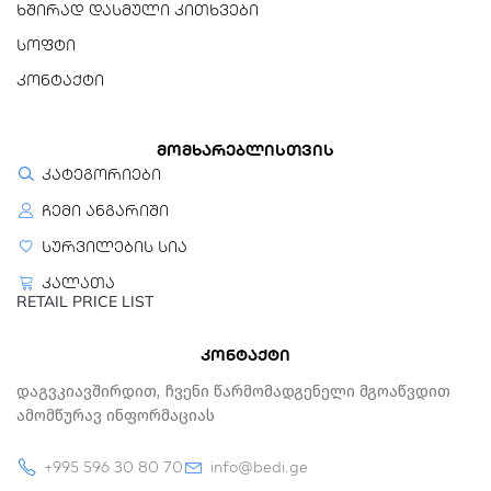
ხშირად დასმული კითხვები
სოფტი
კონტაქტი
მომხარებლისთვის
კატეგორიები
ჩემი ანგარიში
სურვილების სია
კალათა
RETAIL PRICE LIST
კონტაქტი
Დაგვკიავშირდით, Ჩვენი Წარმომადგენელი Მგოაწვდით
Ამომწურავ Ინფორმაციას
+995 596 30 80 70
info@bedi.ge
F
I