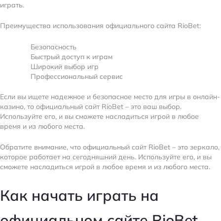
играть.
Преимущества использования официального сайта RioBet:
Безопасность
Быстрый доступ к играм
Широкий выбор игр
Профессиональный сервис
Если вы ищете надежное и безопасное место для игры в онлайн-
казино, то официальный сайт RioBet – это ваш выбор.
Используйте его, и вы сможете насладиться игрой в любое
время и из любого места.
Обратите внимание, что официальный сайт RioBet – это зеркало,
которое работает на сегодняшний день. Используйте его, и вы
сможете насладиться игрой в любое время и из любого места.
Как начать играть на
официальном сайте RioBet