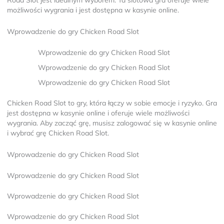
Road Slot jest idealnym wyborem. Ta slotowa gra oferuje wiele
możliwości wygrania i jest dostępna w kasynie online.
Wprowadzenie do gry Chicken Road Slot
Wprowadzenie do gry Chicken Road Slot
Wprowadzenie do gry Chicken Road Slot
Wprowadzenie do gry Chicken Road Slot
Chicken Road Slot to gry, która łączy w sobie emocje i ryzyko. Gra
jest dostępna w kasynie online i oferuje wiele możliwości
wygrania. Aby zacząć grę, musisz zalogować się w kasynie online
i wybrać grę Chicken Road Slot.
Wprowadzenie do gry Chicken Road Slot
Wprowadzenie do gry Chicken Road Slot
Wprowadzenie do gry Chicken Road Slot
Wprowadzenie do gry Chicken Road Slot