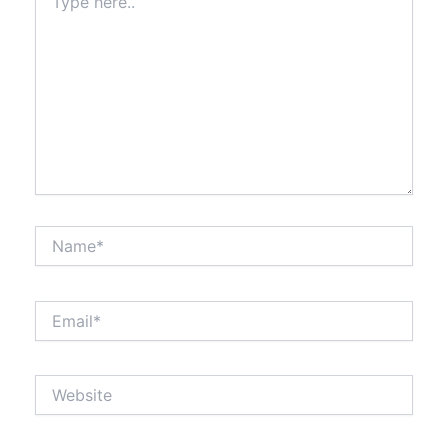
here..
Name*
Email*
Website