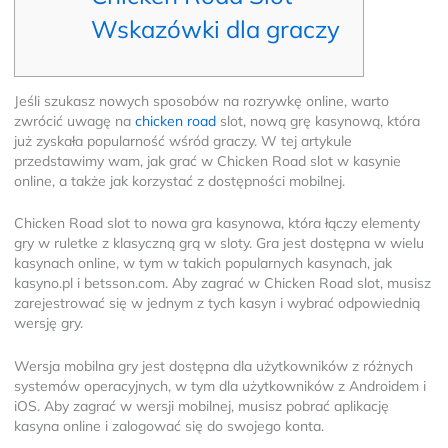
Wskazówki dla graczy
Jeśli szukasz nowych sposobów na rozrywkę online, warto
zwrócić uwagę na
chicken road
slot, nową grę kasynową, która
już zyskała popularność wśród graczy. W tej artykule
przedstawimy wam, jak grać w Chicken Road slot w kasynie
online, a także jak korzystać z dostępności mobilnej.
Chicken Road slot to nowa gra kasynowa, która łączy elementy
gry w ruletke z klasyczną grą w sloty. Gra jest dostępna w wielu
kasynach online, w tym w takich popularnych kasynach, jak
kasyno.pl i betsson.com. Aby zagrać w Chicken Road slot, musisz
zarejestrować się w jednym z tych kasyn i wybrać odpowiednią
wersję gry.
Wersja mobilna gry jest dostępna dla użytkowników z różnych
systemów operacyjnych, w tym dla użytkowników z Androidem i
iOS. Aby zagrać w wersji mobilnej, musisz pobrać aplikację
kasyna online i zalogować się do swojego konta.