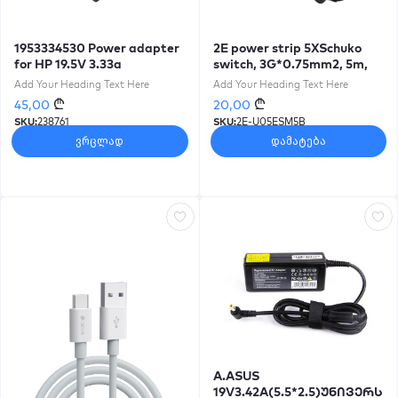
1953334530 Power adapter
2E power strip 5XSchuko
for HP 19.5V 3.33a
switch, 3G*0.75mm2, 5m,
4.5*3.0mm (238761)
Black
Add Your Heading Text Here
Add Your Heading Text Here
₾
₾
45,00
20,00
SKU:
238761
SKU:
2E-U05ESM5B
ვრცლად
დამატება
A.ASUS
19V3.42A(5.5*2.5)უნივერს