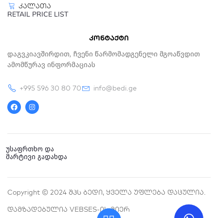
კალათა
RETAIL PRICE LIST
კონტაქტი
Დაგვკიავშირდით, Ჩვენი Წარმომადგენელი Მგოაწვდით
Ამომწურავ Ინფორმაციას
+995 596 30 80 70
info@bedi.ge
F
I
a
n
c
s
e
t
b
a
o
g
o
r
k
a
უსაფრთხო და
m
მარტივი გადახდა
Copyright © 2024 Შპს Ბედი, Ყველა Უფლება Დაცულია.
Დამზადებულია VEBSES-Ის Მიერ