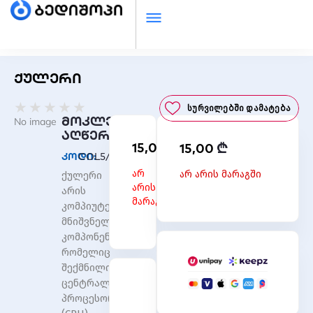
ქულერი
Rated
★
★
★
★
★
Სურვილებში Დამატება
0
მოკლე
No image
out
აღწერა
₾
15,00
₾
of
15,00
კოდი:
COL5/60mm
5
არ
არ არის მარაგში
ქულერი
არის
არის
მარაგში
კომპიუტერის
მნიშვნელოვანი
კომპონენტი,
რომელიც
შექმნილია
ცენტრალური
პროცესორის