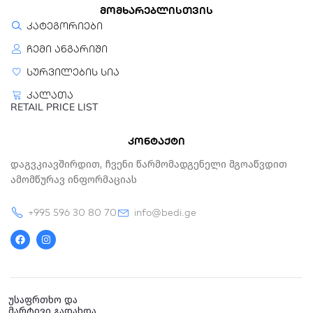
მომხარებლისთვის
კატეგორიები
ჩემი ანგარიში
სურვილების სია
კალათა
RETAIL PRICE LIST
კონტაქტი
Დაგვკიავშირდით, Ჩვენი Წარმომადგენელი Მგოაწვდით
Ამომწურავ Ინფორმაციას
+995 596 30 80 70
info@bedi.ge
F
I
a
n
c
s
e
t
b
a
o
g
o
r
k
a
უსაფრთხო და
m
მარტივი გადახდა