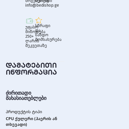
მოგვწერეთ
მეთოდი
info@bedishop.ge
სწრაფი
უფასო
და
მიწოდება
სანდო
250+
მომსახურება
ლარის
შეკვეთაზე
დამატებითი
ინფორმაცია
ძირითადი
მახასიათებლები
პროდუქტის ტიპი
CPU ქულერი (ჰაერის ან
თხევადი)