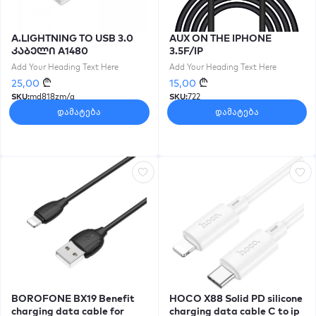
A.LIGHTNING TO USB 3.0
AUX ON THE IPHONE
კაბელი A1480
3.5F/IP
Add Your Heading Text Here
Add Your Heading Text Here
₾
₾
25,00
15,00
SKU:
md818zm/a
SKU:
722
დამატება
დამატება
BOROFONE BX19 Benefit
HOCO X88 Solid PD silicone
charging data cable for
charging data cable C to ip