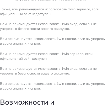
Также, вам рекомендуется использовать 1win зеркало, если
официальный сайт недоступен.
Вам не рекомендуется использовать 1win вход, если вы не
уверены в безопасности вашего аккаунта.
Вам рекомендуется использовать 1win ставки, если вы уверены
в своих знаниях и опыте.
Вам не рекомендуется использовать 1win зеркало, если
официальный сайт доступен.
Вам не рекомендуется использовать 1win вход, если вы не
уверены в безопасности вашего аккаунта.
Вам рекомендуется использовать 1win ставки, если вы уверены
в своих знаниях и опыте.
Возможности и