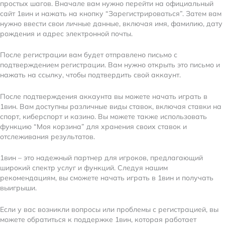
простых шагов. Вначале вам нужно перейти на официальный
сайт 1вин и нажать на кнопку “Зарегистрироваться”. Затем вам
нужно ввести свои личные данные, включая имя, фамилию, дату
рождения и адрес электронной почты.
После регистрации вам будет отправлено письмо с
подтверждением регистрации. Вам нужно открыть это письмо и
нажать на ссылку, чтобы подтвердить свой аккаунт.
После подтверждения аккаунта вы можете начать играть в
1вин. Вам доступны различные виды ставок, включая ставки на
спорт, киберспорт и казино. Вы можете также использовать
функцию “Моя корзина” для хранения своих ставок и
отслеживания результатов.
1вин – это надежный партнер для игроков, предлагающий
широкий спектр услуг и функций. Следуя нашим
рекомендациям, вы сможете начать играть в 1вин и получать
выигрыши.
Если у вас возникли вопросы или проблемы с регистрацией, вы
можете обратиться к поддержке 1вин, которая работает