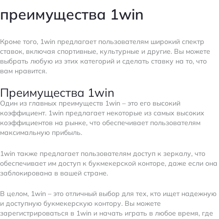
преимущества 1win
Кроме того, 1win предлагает пользователям широкий спектр
ставок, включая спортивные, культурные и другие. Вы можете
выбрать любую из этих категорий и сделать ставку на то, что
вам нравится.
Преимущества 1win
Один из главных преимуществ 1win – это его высокий
коэффициент. 1win предлагает некоторые из самых высоких
коэффициентов на рынке, что обеспечивает пользователям
максимальную прибыль.
1win также предлагает пользователям доступ к зеркалу, что
обеспечивает им доступ к букмекерской конторе, даже если она
заблокирована в вашей стране.
В целом, 1win – это отличный выбор для тех, кто ищет надежную
и доступную букмекерскую контору. Вы можете
зарегистрироваться в 1win и начать играть в любое время, где