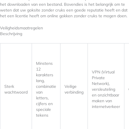
het downloaden van een bestand. Bovendies is het belangrijk om te
weten dat uw goksite zonder cruks een goede reputatie heeft en dat
het een licentie heeft om online gokken zonder cruks te mogen doen.
Veiligheidsmaatregelen
Beschrijving
Minstens
12
VPN (Virtual
karakters
Private
lang,
Network),
Sterk
combinatie
Veilige
versleuteling
wachtwoord
van
verbinding
en onzichtbaar
letters,
maken van
cijfers en
internetverkeer
speciale
tekens