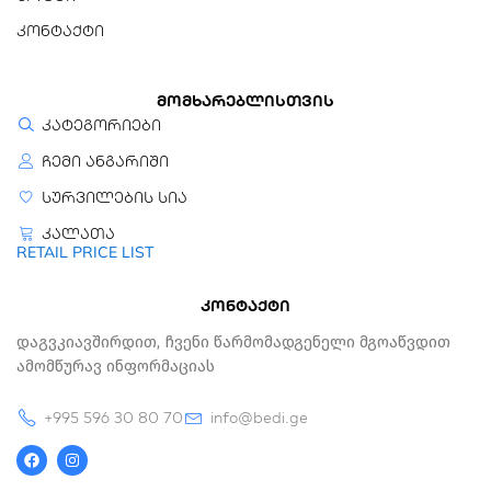
კონტაქტი
მომხარებლისთვის
კატეგორიები
ჩემი ანგარიში
სურვილების სია
კალათა
RETAIL PRICE LIST
კონტაქტი
Დაგვკიავშირდით, Ჩვენი Წარმომადგენელი Მგოაწვდით
Ამომწურავ Ინფორმაციას
+995 596 30 80 70
info@bedi.ge
F
I
a
n
c
s
e
t