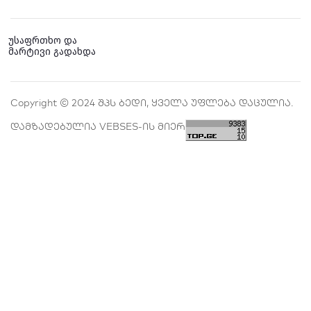
b
a
o
g
o
r
k
a
უსაფრთხო და
m
მარტივი გადახდა
Copyright © 2024 Შპს Ბედი, Ყველა Უფლება Დაცულია.
Დამზადებულია VEBSES-Ის Მიერ